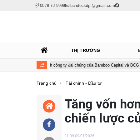
0879 73 9999
bandockdpl@gmail.com
THỊ TRƯỜNG
 hủy tư cách công ty đại chúng của Bamboo Capital và BCG Land
Trang chủ
Tài chính - Đầu tư
Tăng vốn hơn
chiến lược c
11:09 09/01/2026