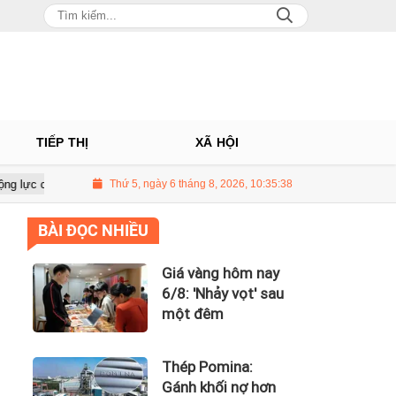
TIẾP THỊ
XÃ HỘI
h
PNJ tính họp cổ đông bất thường, dự kiến điều chỉnh kế hoạch ki
Thứ 5, ngày 6 tháng 8, 2026, 10:35:40
BÀI ĐỌC NHIỀU
Giá vàng hôm nay
6/8: 'Nhảy vọt' sau
một đêm
Thép Pomina:
Gánh khối nợ hơn