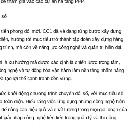
 để tham gia vào các dự án hạ tầng PPP.
 số
ần tiên phong đổi mới, CC1 đã và đang từng bước xây dựng
n diện, hướng tới mục tiêu trở thành tập đoàn xây dựng hàng
 trình, mà còn về năng lực công nghệ và quản trị hiện đại.
ỉ là xu hướng mà được xác định là chiến lược trọng tâm,
công nghệ và tự động hóa vận hành làm nền tảng nhằm nâng
và tạo lợi thế cạnh tranh bền vững.
ức khởi động chương trình chuyển đổi số, với mục tiêu sẽ
óa toàn diện. Hiểu rằng việc ứng dụng những công nghệ hiện
g để nâng cao hiệu quả và chất lượng trong mọi giai đoạn của
giải pháp công nghệ tiên tiến trong quản lý và thi công.