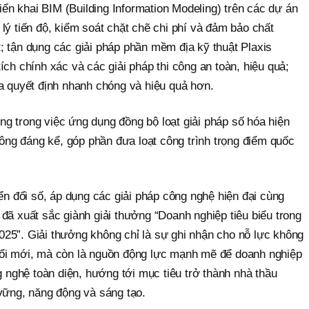
riển khai BIM (Building Information Modeling) trên các dự án
lý tiến độ, kiểm soát chặt chẽ chi phí và đảm bảo chất
; tận dụng các giải pháp phần mềm địa kỹ thuật Plaxis
ích chính xác và các giải pháp thi công an toàn, hiệu quả;
ra quyết định nhanh chóng và hiệu quả hơn.
g trong việc ứng dụng đồng bộ loạt giải pháp số hóa hiện
 công đáng kể, góp phần đưa loạt công trình trọng điểm quốc
yển đổi số, áp dụng các giải pháp công nghệ hiện đại cùng
đã xuất sắc giành giải thưởng “Doanh nghiệp tiêu biểu trong
25”. Giải thưởng không chỉ là sự ghi nhận cho nỗ lực không
đổi mới, mà còn là nguồn động lực mạnh mẽ để doanh nghiệp
g nghệ toàn diện, hướng tới mục tiêu trở thành nhà thầu
 vững, năng động và sáng tạo.