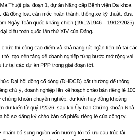
 Ma Thuột giai đoạn 1, dự án Nâng cấp Bệnh viện Đa khoa
đã đồng loạt cán mốc hoàn thành, thông xe kỹ thuật, đưa
năm Ngày Toàn quốc kháng chiến (19/12/1946 – 19/12/2025)
đại biểu toàn quốc lần thứ XIV của Đảng.
 chức thi công cao điểm và khả năng rút ngắn tiến độ tại các
thời tạo nền tảng để doanh nghiệp từng bước mở rộng vai
u tư tại các dự án PPP trong giai đoạn tới.
 chức Đại hội đồng cổ đông (ĐHĐCĐ) bất thường để thông
áng chú ý, doanh nghiệp lên kế hoạch chào bán riêng lẻ 100
tư chứng khoán chuyên nghiệp, dự kiến huy động khoảng
iện dự kiến từ quý I/2026, sau khi Ủy ban Chứng khoán Nhà
 hồ sơ đăng ký chào bán cổ phiếu riêng lẻ của công ty.
y nhằm bổ sung nguồn vốn hướng tới tối ưu cấu trúc tài