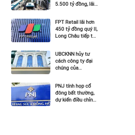
5.500 tỷ đồng, lãi
vay nuốt trọn lợi
nhuận
FPT Retail lãi hơn
450 tỷ đồng quý II,
Long Châu tiếp tục
là động lực chính
UBCKNN hủy tư
cách công ty đại
chúng của
Bamboo Capital và
BCG Land
PNJ tính họp cổ
đông bất thường,
dự kiến điều chỉnh
kế hoạch kinh
doanh 2026