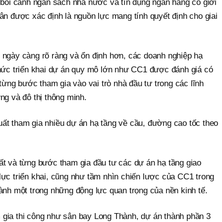
g bối cảnh ngân sách nhà nước và tín dụng ngân hàng có giới
ân được xác định là nguồn lực mang tính quyết định cho giai
 ngày càng rõ ràng và ổn định hơn, các doanh nghiệp hạ
chức triển khai dự án quy mô lớn như CC1 được đánh giá có
 từng bước tham gia vào vai trò nhà đầu tư trong các lĩnh
ng và đô thị thông minh.
ất tham gia nhiều dự án hạ tầng về cầu, đường cao tốc theo
ất và từng bước tham gia đầu tư các dự án hạ tầng giao
lực triển khai, cũng như tầm nhìn chiến lược của CC1 trong
ành một trong những động lực quan trọng của nền kinh tế.
gia thi công như sân bay Long Thành, dự án thành phần 3