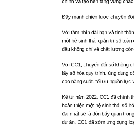
chính và tạo nền tảng vững chắc
Đẩy mạnh chiến lược chuyển đổi
Với tầm nhìn dài hạn và tinh th
một hệ sinh thái quản trị số toà
đầu không chỉ về chất lượng công
Với CC1, chuyển đổi số không ch
lấy số hóa quy trình, ứng dụng 
cao năng suất, tối ưu nguồn lực 
Kể từ năm 2022, CC1 đã chính th
hoàn thiện một hệ sinh thái số h
đại nhất sẽ là đòn bẩy quan trọn
dự án, CC1 đã sớm ứng dụng loạt 