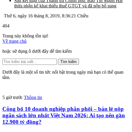
Sau kết luận của Thanh tra Chính phủ: Bảo Tín Mạnh Hải
thừa nhận kê khai thiếu thuế GTGT và đã nộp bổ sung
Thứ 6, ngày 16 tháng 8, 2019, 8:36:21 Chiều
404
Trang này không tồn tại!
Về trang chủ
hoặc sử dụng ô dưới đây để tìm kiếm
Tìm kiếm
Dưới đây là một số tin tức nổi bật trong ngày mà bạn có thể quan
tâm.
5 giờ trước
Thông tin
Công bố 10 doanh nghiệp phân phối – bán lẻ nộp
ngân sách lớn nhất Việt Nam 2026: Ai tạo nên gần
12.900 tỷ đồng?