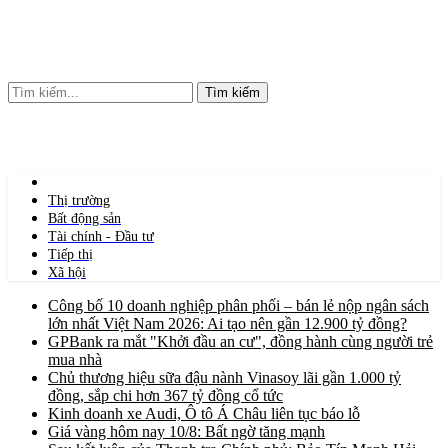
Tìm kiếm
Thị trường
Bất động sản
Tài chính - Đầu tư
Tiếp thị
Xã hội
Công bố 10 doanh nghiệp phân phối – bán lẻ nộp ngân sách
lớn nhất Việt Nam 2026: Ai tạo nên gần 12.900 tỷ đồng?
GPBank ra mắt "Khởi đầu an cư", đồng hành cùng người trẻ
mua nhà
Chủ thương hiệu sữa đậu nành Vinasoy lãi gần 1.000 tỷ
đồng, sắp chi hơn 367 tỷ đồng cổ tức
Kinh doanh xe Audi, Ô tô Á Châu liên tục báo lỗ
Giá vàng hôm nay 10/8: Bất ngờ tăng mạnh