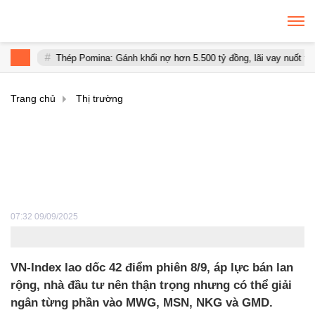
Thép Pomina: Gánh khối nợ hơn 5.500 tỷ đồng, lãi vay nuốt trọn
Trang chủ
Thị trường
Sau nhịp giảm mạnh, cổ
phiếu nào đáng để tích lũy?
07:32 09/09/2025
VN-Index lao dốc 42 điểm phiên 8/9, áp lực bán lan
rộng, nhà đầu tư nên thận trọng nhưng có thể giải
ngân từng phần vào MWG, MSN, NKG và GMD.