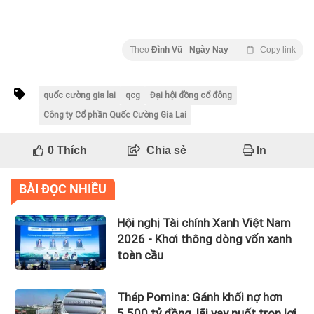
Theo
Đình Vũ
-
Ngày Nay
Copy link
quốc cường gia lai
qcg
Đại hội đồng cổ đông
Công ty Cổ phần Quốc Cường Gia Lai
0
Thích
Chia sẻ
In
BÀI ĐỌC NHIỀU
Hội nghị Tài chính Xanh Việt Nam
2026 - Khơi thông dòng vốn xanh
toàn cầu
Thép Pomina: Gánh khối nợ hơn
5.500 tỷ đồng, lãi vay nuốt trọn lợi