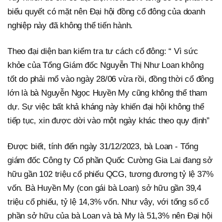
biểu quyết có mặt nên Đại hội đồng cổ đông của doanh
nghiệp này đã không thể tiến hành.
Theo đại diện ban kiểm tra tư cách cổ đông: “ Vì sức
khỏe của Tổng Giám đốc Nguyễn Thị Như Loan không
tốt do phải mổ vào ngày 28/06 vừa rồi, đồng thời cổ đông
lớn là bà Nguyễn Ngọc Huyền My cũng không thể tham
dự. Sự việc bất khả kháng này khiến đại hội không thể
tiếp tục, xin được dời vào một ngày khác theo quy định”
Được biết, tính đến ngày 31/12/2023, bà Loan - Tổng
giám đốc Công ty Cổ phần Quốc Cường Gia Lai đang sở
hữu gần 102 triệu cổ phiếu QCG, tương đương tỷ lệ 37%
vốn. Bà Huyền My (con gái bà Loan) sở hữu gần 39,4
triệu cổ phiếu, tỷ lệ 14,3% vốn. Như vậy, với tổng số cổ
phần sở hữu của bà Loan và bà My là 51,3% nên Đại hội