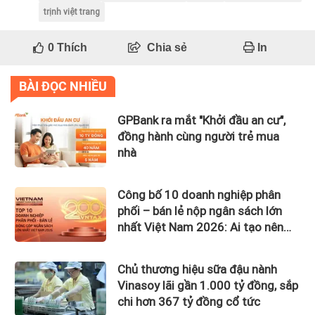
trịnh việt trang
0
Thích
Chia sẻ
In
BÀI ĐỌC NHIỀU
GPBank ra mắt "Khởi đầu an cư",
đồng hành cùng người trẻ mua
nhà
Công bố 10 doanh nghiệp phân
phối – bán lẻ nộp ngân sách lớn
nhất Việt Nam 2026: Ai tạo nên
gần 12.900 tỷ đồng?
Chủ thương hiệu sữa đậu nành
Vinasoy lãi gần 1.000 tỷ đồng, sắp
chi hơn 367 tỷ đồng cổ tức