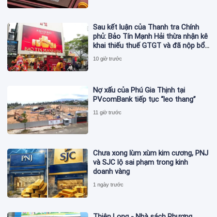
Sau kết luận của Thanh tra Chính
phủ: Bảo Tín Mạnh Hải thừa nhận kê
khai thiếu thuế GTGT và đã nộp bổ
sung
10 giờ trước
Nợ xấu của Phú Gia Thịnh tại
PVcomBank tiếp tục “leo thang”
11 giờ trước
Chưa xong lùm xùm kim cương, PNJ
và SJC lộ sai phạm trong kinh
doanh vàng
1 ngày trước
Thiên Long - Nhà sách Phương