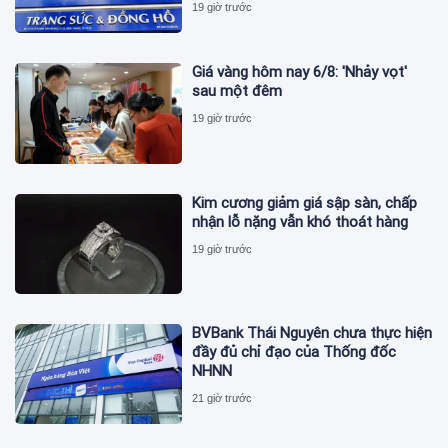
19 giờ trước
Giá vàng hôm nay 6/8: 'Nhảy vọt'
sau một đêm
19 giờ trước
Kim cương giảm giá sập sàn, chấp
nhận lỗ nặng vẫn khó thoát hàng
19 giờ trước
BVBank Thái Nguyên chưa thực hiện
đầy đủ chỉ đạo của Thống đốc
NHNN
21 giờ trước