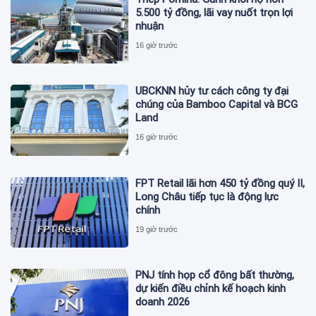
5.500 tỷ đồng, lãi vay nuốt trọn lợi
nhuận
16 giờ trước
UBCKNN hủy tư cách công ty đại
chúng của Bamboo Capital và BCG
Land
16 giờ trước
FPT Retail lãi hơn 450 tỷ đồng quý II,
Long Châu tiếp tục là động lực
chính
19 giờ trước
PNJ tính họp cổ đông bất thường,
dự kiến điều chỉnh kế hoạch kinh
doanh 2026