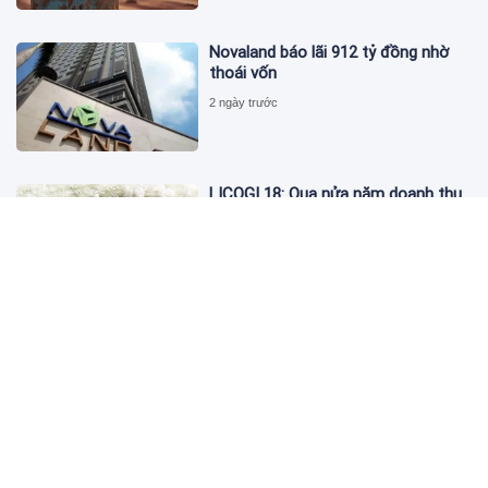
Novaland báo lãi 912 tỷ đồng nhờ
thoái vốn
2 ngày trước
LICOGI 18: Qua nửa năm doanh thu
vượt 2.400 tỷ, bất động sản chỉ góp
3,8%
2 ngày trước
Giá vàng hôm nay 4/8: 'Nằm im' chờ
cơ hội tăng
2 ngày trước
Global Banking & Finance Review