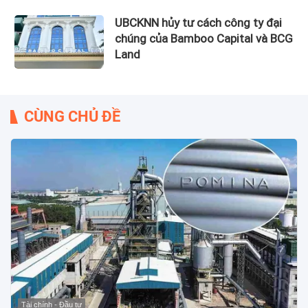
UBCKNN hủy tư cách công ty đại
chúng của Bamboo Capital và BCG
Land
CÙNG CHỦ ĐỀ
Tài chính - Đầu tư