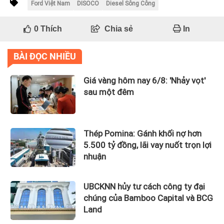
Ford Việt Nam
DISOCO
Diesel Sông Công
0
Thích
Chia sẻ
In
BÀI ĐỌC NHIỀU
Giá vàng hôm nay 6/8: 'Nhảy vọt'
sau một đêm
Thép Pomina: Gánh khối nợ hơn
5.500 tỷ đồng, lãi vay nuốt trọn lợi
nhuận
UBCKNN hủy tư cách công ty đại
chúng của Bamboo Capital và BCG
Land