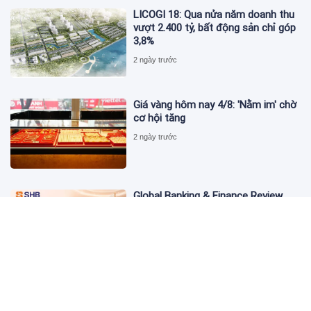
LICOGI 18: Qua nửa năm doanh thu
vượt 2.400 tỷ, bất động sản chỉ góp
3,8%
2 ngày trước
Giá vàng hôm nay 4/8: 'Nằm im' chờ
cơ hội tăng
2 ngày trước
Global Banking & Finance Review
Awards vinh danh SHB là Ngân hàng
tiết kiệm tốt nhất Việt Nam năm
2026
2 ngày trước
Từ đầu tư đến tạo dòng tiền: Bước
chuyển của dự án điện gió lớn nhất