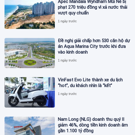
Apec Mandala Wyndham Mũi Né bị
phạt 270 triệu đồng vì xả nước thải
vượt quy chuẩn
1 ngày trước
Đề nghị giải chấp hơn 530 căn hộ dự
án Aqua Marina City trước khi đưa
vào kinh doanh
1 ngày trước
VinFast Evo Lite thành xe du lịch
“hot”, du khách nhìn là “kết”
1 ngày trước
Nam Long (NLG) doanh thu quý II
giảm 46%, dòng tiền kinh doanh âm
gần 1.100 tỷ đồng