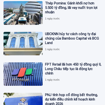
Thép Pomina: Gánh khối nợ hơn
5.500 tỷ đồng, lãi vay nuốt trọn lợi
nhuận
1 ngày trước
UBCKNN hủy tư cách công ty đại
chúng của Bamboo Capital và BCG
Land
1 ngày trước
FPT Retail lãi hơn 450 tỷ đồng quý II,
Long Châu tiếp tục là động lực
chính
1 ngày trước
PNJ tính họp cổ đông bất thường,
dự kiến điều chỉnh kế hoạch kinh
doanh 2026