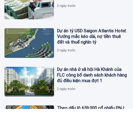
2 ngày trước
Dự án tỷ USD Saigon Atlantis Hotel:
Vướng mắc kéo dài, nợ tiền thuê
đất và thuế nghìn tỷ
2 ngày trước
Dự án nhà ở xã hội Hà Khánh của
FLC công bố danh sách khách hàng
đủ điều kiện mua đợt 1
2 ngày trước
Theo dấu lô 659.000 cổ phiếu PNJ:
Đi 1 vòng qua tài khoản tự doanh
hay 'chỉ là trùng hợp'?
2 ngày trước