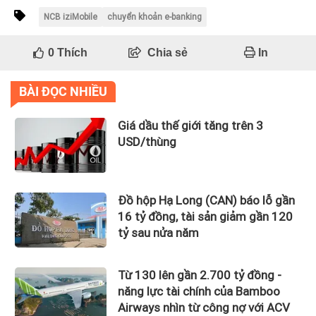
NCB iziMobile
chuyển khoản e-banking
0
Thích
Chia sẻ
In
BÀI ĐỌC NHIỀU
Giá dầu thế giới tăng trên 3
USD/thùng
Đồ hộp Hạ Long (CAN) báo lỗ gần
16 tỷ đồng, tài sản giảm gần 120
tỷ sau nửa năm
Từ 130 lên gần 2.700 tỷ đồng -
năng lực tài chính của Bamboo
Airways nhìn từ công nợ với ACV