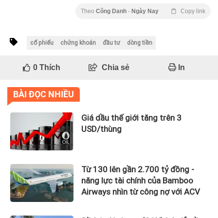
Theo
Công Danh
-
Ngày Nay
Copy link
cổ phiếu
chứng khoán
đầu tư
dòng tiền
0
Thích
Chia sẻ
In
BÀI ĐỌC NHIỀU
Giá dầu thế giới tăng trên 3
USD/thùng
Từ 130 lên gần 2.700 tỷ đồng -
năng lực tài chính của Bamboo
Airways nhìn từ công nợ với ACV