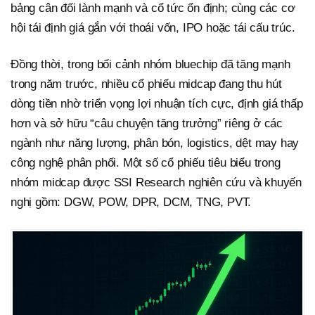
bảng cân đối lành mạnh và cổ tức ổn định; cùng các cơ
hội tái định giá gắn với thoái vốn, IPO hoặc tái cấu trúc.
Đồng thời, trong bối cảnh nhóm bluechip đã tăng mạnh
trong năm trước, nhiều cổ phiếu midcap đang thu hút
dòng tiền nhờ triển vọng lợi nhuận tích cực, định giá thấp
hơn và sở hữu “câu chuyện tăng trưởng” riêng ở các
ngành như năng lượng, phân bón, logistics, dệt may hay
công nghệ phân phối. Một số cổ phiếu tiêu biểu trong
nhóm midcap được SSI Research nghiên cứu và khuyến
nghị gồm: DGW, POW, DPR, DCM, TNG, PVT.