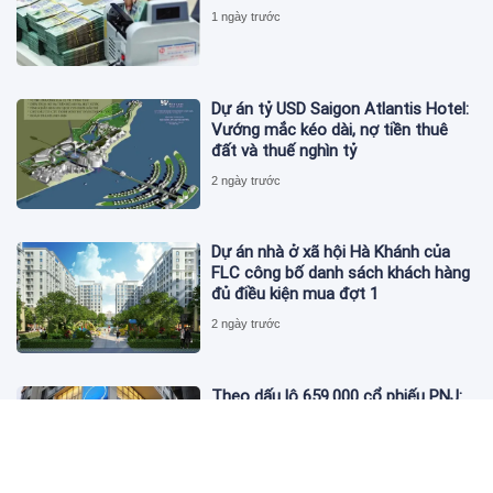
1 ngày trước
Dự án tỷ USD Saigon Atlantis Hotel:
Vướng mắc kéo dài, nợ tiền thuê
đất và thuế nghìn tỷ
2 ngày trước
Dự án nhà ở xã hội Hà Khánh của
FLC công bố danh sách khách hàng
đủ điều kiện mua đợt 1
2 ngày trước
Theo dấu lô 659.000 cổ phiếu PNJ:
Đi 1 vòng qua tài khoản tự doanh
hay 'chỉ là trùng hợp'?
2 ngày trước