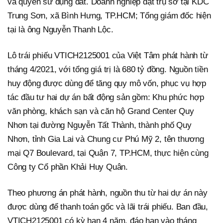
và quyền sử dụng đất. Doanh nghiệp đặt trụ sở tại KDC
Trung Sơn, xã Bình Hưng, TP.HCM; Tổng giám đốc hiện
tại là ông Nguyễn Thanh Lộc.
Lô trái phiếu VTICH2125001 của Việt Tâm phát hành từ
tháng 4/2021, với tổng giá trị là 680 tỷ đồng. Nguồn tiền
huy động được dùng để tăng quy mô vốn, phục vụ hợp
tác đầu tư hai dự án bất động sản gồm: Khu phức hợp
văn phòng, khách sạn và căn hộ Grand Center Quy
Nhơn tại đường Nguyễn Tất Thành, thành phố Quy
Nhơn, tỉnh Gia Lai và Chung cư Phú Mỹ 2, tên thương
mại Q7 Boulevard, tại Quận 7, TP.HCM, thực hiện cùng
Công ty Cổ phần Khải Huy Quân.
Theo phương án phát hành, nguồn thu từ hai dự án này
được dùng để thanh toán gốc và lãi trái phiếu. Ban đầu,
VTICH2125001 có kỳ hạn 4 năm, đáo hạn vào tháng