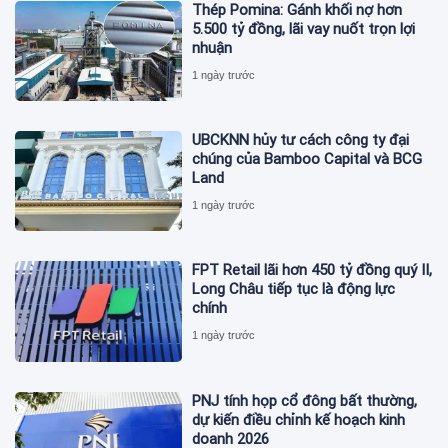
Thép Pomina: Gánh khối nợ hơn
5.500 tỷ đồng, lãi vay nuốt trọn lợi
nhuận
1 ngày trước
UBCKNN hủy tư cách công ty đại
chúng của Bamboo Capital và BCG
Land
1 ngày trước
FPT Retail lãi hơn 450 tỷ đồng quý II,
Long Châu tiếp tục là động lực
chính
1 ngày trước
PNJ tính họp cổ đông bất thường,
dự kiến điều chỉnh kế hoạch kinh
doanh 2026