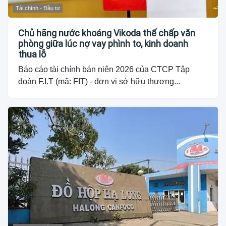
Tài chính - Đầu tư
Chủ hãng nước khoáng Vikoda thế chấp văn
phòng giữa lúc nợ vay phình to, kinh doanh
thua lỗ
Báo cáo tài chính bán niên 2026 của CTCP Tập
đoàn F.I.T (mã: FIT) - đơn vị sở hữu thương...