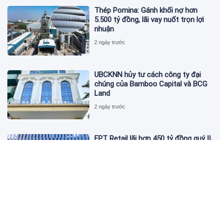
Thép Pomina: Gánh khối nợ hơn
5.500 tỷ đồng, lãi vay nuốt trọn lợi
nhuận
2 ngày trước
UBCKNN hủy tư cách công ty đại
chúng của Bamboo Capital và BCG
Land
2 ngày trước
FPT Retail lãi hơn 450 tỷ đồng quý II,
Long Châu tiếp tục là động lực
chính
2 ngày trước
PNJ tính họp cổ đông bất thường,
dự kiến điều chỉnh kế hoạch kinh