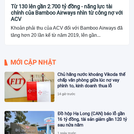
Từ 130 lên gần 2.700 tỷ đồng - năng lực tài
chính của Bamboo Airways nhìn từ công nợ với
ACV
Khoản phải thu của ACV đối với Bamboo Airways đã
tăng hơn 20 lần kể từ năm 2019, lên gần...
MỚI CẬP NHẬT
Chủ hãng nước khoáng Vikoda thế
chấp văn phòng giữa lúc nợ vay
phình to, kinh doanh thua lỗ
14 giờ trước
Đồ hộp Hạ Long (CAN) báo lỗ gần
16 tỷ đồng, tài sản giảm gần 120 tỷ
sau nửa năm
1 ngày trước