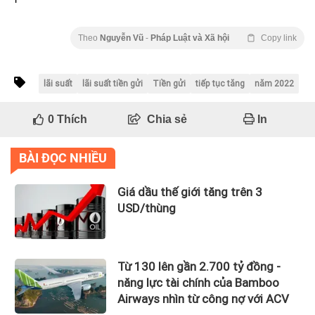
Theo
Nguyễn Vũ
-
Pháp Luật và Xã hội
Copy link
lãi suất
lãi suất tiền gửi
Tiền gửi
tiếp tục tăng
năm 2022
0
Thích
Chia sẻ
In
BÀI ĐỌC NHIỀU
Giá dầu thế giới tăng trên 3
USD/thùng
Từ 130 lên gần 2.700 tỷ đồng -
năng lực tài chính của Bamboo
Airways nhìn từ công nợ với ACV