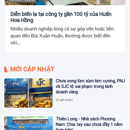
Diễn biến lạ tại công ty gần 100 tỷ của Huấn
Hoa Hồng
Nhiều doanh nghiệp từng có sự góp vốn hoặc liên
quan đến Bùi Xuân Huấn, thường được biết đến
với...
MỚI CẬP NHẬT
Chưa xong lùm xùm kim cương, PNJ
và SJC lộ sai phạm trong kinh
doanh vàng
12 giờ trước
Thiên Long - Nhà sách Phương
Nam: Chia tay sau chưa đầy 1 năm
'hợp hôn'