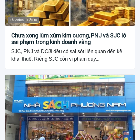
Tài chính - Đầu tư
Chưa xong lùm xùm kim cương, PNJ và SJC lộ
sai phạm trong kinh doanh vàng
SJC, PNJ và DOJI đều có sai sót liên quan đến kê
khai thuế. Riêng SJC còn vi phạm quy...