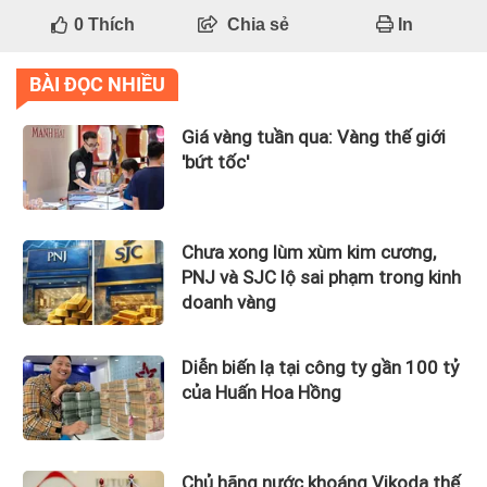
0
Thích
Chia sẻ
In
BÀI ĐỌC NHIỀU
Giá vàng tuần qua: Vàng thế giới
'bứt tốc'
Chưa xong lùm xùm kim cương,
PNJ và SJC lộ sai phạm trong kinh
doanh vàng
Diễn biến lạ tại công ty gần 100 tỷ
của Huấn Hoa Hồng
Chủ hãng nước khoáng Vikoda thế