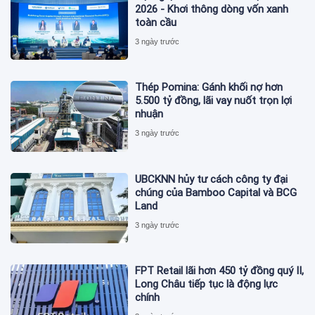
2026 - Khơi thông dòng vốn xanh
toàn cầu
3 ngày trước
Thép Pomina: Gánh khối nợ hơn
5.500 tỷ đồng, lãi vay nuốt trọn lợi
nhuận
3 ngày trước
UBCKNN hủy tư cách công ty đại
chúng của Bamboo Capital và BCG
Land
3 ngày trước
FPT Retail lãi hơn 450 tỷ đồng quý II,
Long Châu tiếp tục là động lực
chính