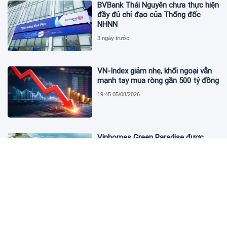
BVBank Thái Nguyên chưa thực hiện
đầy đủ chỉ đạo của Thống đốc
NHNN
3 ngày trước
VN-Index giảm nhẹ, khối ngoại vẫn
mạnh tay mua ròng gần 500 tỷ đồng
19:45 05/08/2026
Vinhomes Green Paradise được
trao chứng nhận Thành phố Thông
minh dựa trên tiêu chuẩn toàn cầu
ISO 37122
19:40 05/08/2026
Bộ Y tế yêu cầu Shopee, Lazada
ngừng bán sản phẩm hỗ trợ giảm
cân Slimaura Care x3