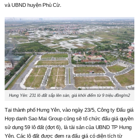
và UBND huyện Phù Cừ.
Hưng Yên: 231 lô đất sắp lên sàn, giá khởi điểm từ 9 triệu đồng/m2
Tại thành phố Hưng Yên, vào ngày 23/5, Công ty Đấu giá
Hợp danh Sao Mai Group cũng sẽ tổ chức đấu giá quyền
sử dụng 59 lô đất (đợt 6), là tài sản của UBND TP Hưng
Yên. Các lô đất được đem ra đấu giá có diện tích từ