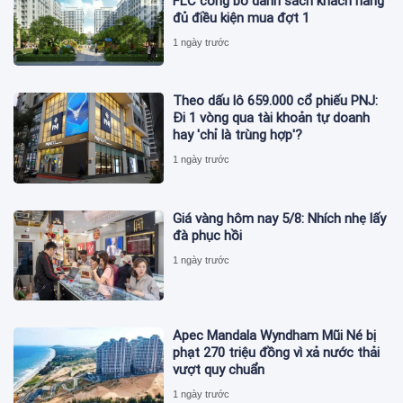
FLC công bố danh sách khách hàng
đủ điều kiện mua đợt 1
1 ngày trước
Theo dấu lô 659.000 cổ phiếu PNJ:
Đi 1 vòng qua tài khoản tự doanh
hay 'chỉ là trùng hợp'?
1 ngày trước
Giá vàng hôm nay 5/8: Nhích nhẹ lấy
đà phục hồi
1 ngày trước
Apec Mandala Wyndham Mũi Né bị
phạt 270 triệu đồng vì xả nước thải
vượt quy chuẩn
1 ngày trước