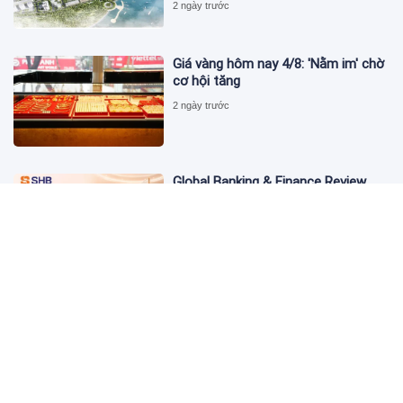
2 ngày trước
Giá vàng hôm nay 4/8: 'Nằm im' chờ
cơ hội tăng
2 ngày trước
Global Banking & Finance Review
Awards vinh danh SHB là Ngân hàng
tiết kiệm tốt nhất Việt Nam năm
2026
3 ngày trước
Từ đầu tư đến tạo dòng tiền: Bước
chuyển của dự án điện gió lớn nhất
T&T Group tại Lào
3 ngày trước