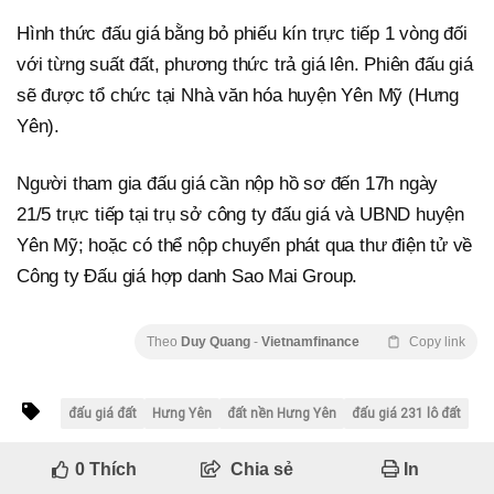
Hình thức đấu giá bằng bỏ phiếu kín trực tiếp 1 vòng đối
với từng suất đất, phương thức trả giá lên. Phiên đấu giá
sẽ được tổ chức tại Nhà văn hóa huyện Yên Mỹ (Hưng
Yên).
Người tham gia đấu giá cần nộp hồ sơ đến 17h ngày
21/5 trực tiếp tại trụ sở công ty đấu giá và UBND huyện
Yên Mỹ; hoặc có thể nộp chuyển phát qua thư điện tử về
Công ty Đấu giá hợp danh Sao Mai Group.
Theo
Duy Quang
-
Vietnamfinance
Copy link
đấu giá đất
Hưng Yên
đất nền Hưng Yên
đấu giá 231 lô đất
0
Thích
Chia sẻ
In