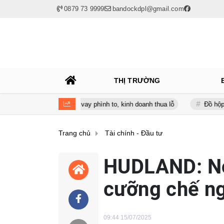
0879 73 9999
bandockdpl@gmail.com
THỊ TRƯỜNG
 giữa lúc nợ vay phình to, kinh doanh thua lỗ
Đồ hộp Hạ Long (CAN
Trang chủ
Tài chính - Đầu tư
HUDLAND: Nợ 
cưỡng chế n
09:44 15/07/2025