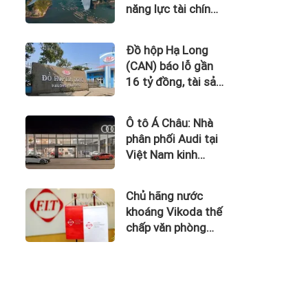
năng lực tài chính
của Bamboo
Airways nhìn từ
Đồ hộp Hạ Long
công nợ với ACV
(CAN) báo lỗ gần
16 tỷ đồng, tài sản
giảm gần 120 tỷ
sau nửa năm
Ô tô Á Châu: Nhà
phân phối Audi tại
Việt Nam kinh
doanh thua lỗ
Chủ hãng nước
khoáng Vikoda thế
chấp văn phòng
giữa lúc nợ vay
phình to, kinh
doanh thua lỗ