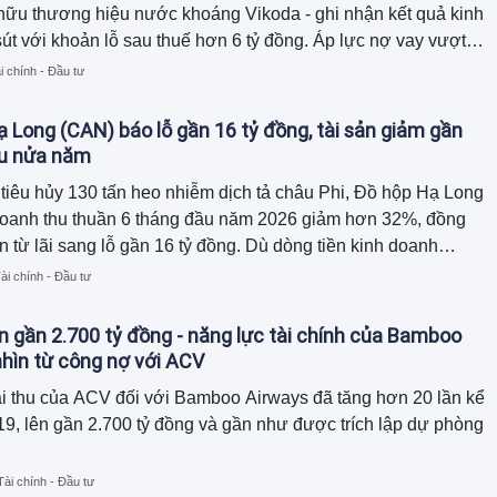
hữu thương hiệu nước khoáng Vikoda - ghi nhận kết quả kinh
út với khoản lỗ sau thuế hơn 6 tỷ đồng. Áp lực nợ vay vượt
đồng cùng dòng tiền kinh doanh âm nặng buộc doanh nghiệp
i chính - Đầu tư
diện tích văn phòng làm việc đi thế chấp để bảo lãnh cho
của công ty con.
 Long (CAN) báo lỗ gần 16 tỷ đồng, tài sản giảm gần
au nửa năm
tiêu hủy 130 tấn heo nhiễm dịch tả châu Phi, Đồ hộp Hạ Long
doanh thu thuần 6 tháng đầu năm 2026 giảm hơn 32%, đồng
n từ lãi sang lỗ gần 16 tỷ đồng. Dù dòng tiền kinh doanh
ồn tiền chủ yếu đến từ thu hồi công nợ và giảm hàng tồn kho,
ài chính - Đầu tư
tổng tài sản đã thu hẹp gần 120 tỷ đồng so với đầu năm.
n gần 2.700 tỷ đồng - năng lực tài chính của Bamboo
hìn từ công nợ với ACV
i thu của ACV đối với Bamboo Airways đã tăng hơn 20 lần kể
9, lên gần 2.700 tỷ đồng và gần như được trích lập dự phòng
Tài chính - Đầu tư