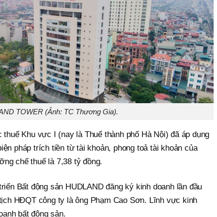
ND TOWER (Ảnh: TC Thương Gia).
c thuế Khu vực I (nay là Thuế thành phố Hà Nội) đã áp dụng
ện pháp trích tiền từ tài khoản, phong toả tài khoản của
ng chế thuế là 7,38 tỷ đồng.
 triển Bất động sản HUDLAND đăng ký kinh doanh lần đầu
 tịch HĐQT công ty là ông Phạm Cao Sơn. Lĩnh vực kinh
anh bất động sản.