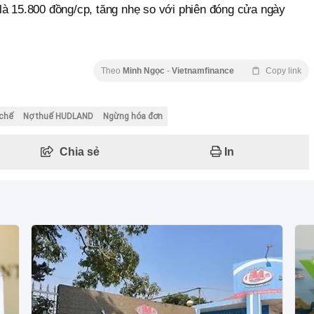
là 15.800 đồng/cp, tăng nhẹ so với phiên đóng cửa ngày
Theo
Minh Ngọc
-
Vietnamfinance
Copy link
chế
Nợ thuế HUDLAND
Ngừng hóa đơn
Chia sẻ
In