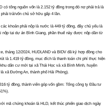
có tổng nguồn vốn là 2.152 tỷ đồng trong đó nợ phải trả là
 phải trả/vốn chủ sở hữu gấp 4 lần.
à các khoản phải nộp là nước là 449 tỷ đồng, đây chủ yếu là
hải nộp tại dự án Bình Giang, phần thuế này được nộp dần từ
nce, tháng 12/2024, HUDLAND và BIDV đã ký hợp đồng cho
út là 1.419 tỷ đồng, mục đích là thanh toán chi phí thực hiện
 khu dân cư mới tại xã Thái Học và xã Bình Minh, huyện
 là xã Đường An, thành phố Hải Phòng).
16 tỷ đồng, thành viên góp vốn gồm: Tổng công ty Đầu tư
 51%).
i mã chứng khoán là HLD, kết thúc phiên giao dịch ngày