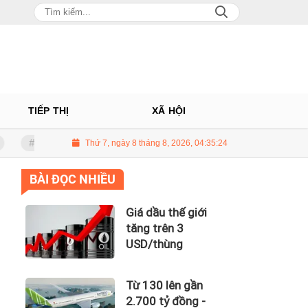
TIẾP THỊ
XÃ HỘI
130 lên gần 2.700 tỷ đồng - năng lực tài chính của Bamboo Airways nhìn t
Thứ 7, ngày 8 tháng 8, 2026, 04:35:25
BÀI ĐỌC NHIỀU
Giá dầu thế giới
tăng trên 3
USD/thùng
Từ 130 lên gần
2.700 tỷ đồng -