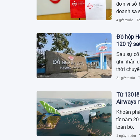
đơn vị sở 
doanh sa s
2.600 tỷ 
4 giờ trước
Tà
phải mang 
khoản vay 
Đồ hộp Hạ
120 tỷ s
Sau sự cố 
ghi nhận 
thời chuyể
dương, ngu
21 giờ trước
T
trong khi 
Từ 130 lê
Airways n
Khoản phả
từ năm 201
toàn bộ.
1 ngày trước