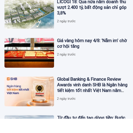
LICOGI 18: Qua nửa năm doanh thu
vượt 2.400 tỷ, bất động sản chỉ góp
3,8%
2 ngày trước
Giá vàng hôm nay 4/8: 'Nằm im' chờ
cơ hội tăng
2 ngày trước
Global Banking & Finance Review
Awards vinh danh SHB là Ngân hàng
tiết kiệm tốt nhất Việt Nam năm
2026
2 ngày trước
Từ đầu tư đến tạo dòng tiền: Bước
chuyển của dự án điện gió lớn nhất
T&T Group tại Lào