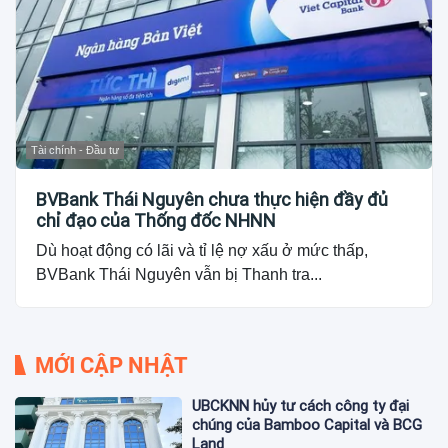
Tài chính - Đầu tư
BVBank Thái Nguyên chưa thực hiện đầy đủ
chỉ đạo của Thống đốc NHNN
Dù hoạt động có lãi và tỉ lệ nợ xấu ở mức thấp,
BVBank Thái Nguyên vẫn bị Thanh tra...
MỚI CẬP NHẬT
UBCKNN hủy tư cách công ty đại
chúng của Bamboo Capital và BCG
Land