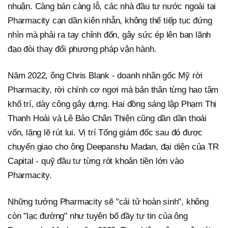
nhuận. Càng bán càng lỗ, các nhà đầu tư nước ngoài tại
Pharmacity cạn dần kiên nhẫn, không thể tiếp tục đứng
nhìn mà phải ra tay chỉnh đốn, gây sức ép lên ban lãnh
đạo đòi thay đổi phương pháp vận hành.
Năm 2022, ông Chris Blank - doanh nhân gốc Mỹ rời
Pharmacity, rời chính cơ ngơi mà bản thân từng hao tâm
khổ trí, dày công gây dựng. Hai đồng sáng lập Phạm Thị
Thanh Hoài và Lê Bảo Chân Thiện cũng dần dần thoái
vốn, lặng lẽ rút lui. Vị trí Tổng giám đốc sau đó được
chuyển giao cho ông Deepanshu Madan, đại diện của TR
Capital - quỹ đầu tư từng rót khoản tiền lớn vào
Pharmacity.
Những tưởng Pharmacity sẽ "cải tử hoàn sinh", không
còn "lạc đường" như tuyên bố đầy tự tin của ông