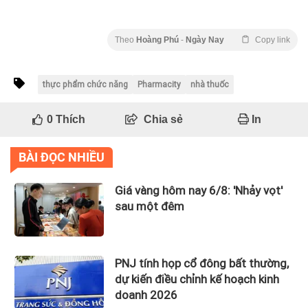
Theo
Hoàng Phú
-
Ngày Nay
Copy link
thực phẩm chức năng
Pharmacity
nhà thuốc
0
Thích
Chia sẻ
In
BÀI ĐỌC NHIỀU
Giá vàng hôm nay 6/8: 'Nhảy vọt'
sau một đêm
PNJ tính họp cổ đông bất thường,
dự kiến điều chỉnh kế hoạch kinh
doanh 2026