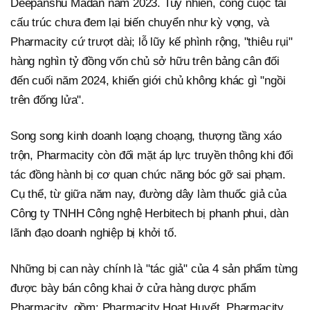
Deepanshu Madan năm 2023. Tuy nhiên, công cuộc tái
cấu trúc chưa đem lại biến chuyển như kỳ vọng, và
Pharmacity cứ trượt dài; lỗ lũy kế phình rộng, "thiêu rụi"
hàng nghìn tỷ đồng vốn chủ sở hữu trên bảng cân đối
đến cuối năm 2024, khiến giới chủ không khác gì "ngồi
trên đống lửa".
Song song kinh doanh loạng choạng, thượng tầng xáo
trộn, Pharmacity còn đối mặt áp lực truyền thông khi đối
tác đồng hành bị cơ quan chức năng bóc gỡ sai phạm.
Cụ thể, từ giữa năm nay, đường dây làm thuốc giả của
Công ty TNHH Công nghệ Herbitech bị phanh phui, dàn
lãnh đạo doanh nghiệp bị khởi tố.
Những bị can này chính là "tác giả" của 4 sản phẩm từng
được bày bán công khai ở cửa hàng dược phẩm
Pharmacity, gồm: Pharmacity Hoạt Huyết, Pharmacity