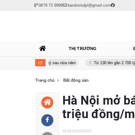
0879 73 9999
bandockdpl@gmail.com
THỊ TRƯỜNG
n giảm gần 120 tỷ sau nửa năm
Từ 130 lên gần 2.700 tỷ đồng - năng
Trang chủ
Bất động sản
Hà Nội mở bá
triệu đồng/
16:41 01/10/2025