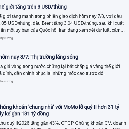
hế giới tăng trên 3 USD/thùng
ế giới tăng mạnh trong phiên giao dịch hôm nay 7/8, với dầu
,05 USD/thùng, dầu Brent tăng 3,04 USD/thùng, sau khi xuất
 tin một ủy ban của Quốc hội Iran đang xem xét dự luật cấm
 và Israel đi qua eo biển Hormuz. Ngược lại, giá xăng dầu
hị trường
 điều chỉnh giảm đồng loạt.
hôm nay 8/7: Thị trường lặng sóng
a giá vàng trong nước chững lại bất chấp giá vàng thế giới
há đỉnh, dần chinh phục lại những mốc cao trước đó.
hị trường
hứng khoán 'chung nhà' với MoMo lỗ quý II hơn 31 tỷ
lũy kế gần 181 tỷ đồng
thu quý II/2026 tăng gần 43%, CTCP Chứng khoán CV, doanh