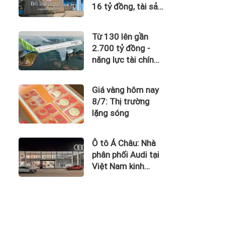
16 tỷ đồng, tài sản
giảm gần 120 tỷ
sau nửa năm
Từ 130 lên gần
2.700 tỷ đồng -
năng lực tài chính
của Bamboo
Airways nhìn từ
Giá vàng hôm nay
công nợ với ACV
8/7: Thị trường
lặng sóng
Ô tô Á Châu: Nhà
phân phối Audi tại
Việt Nam kinh
doanh thua lỗ