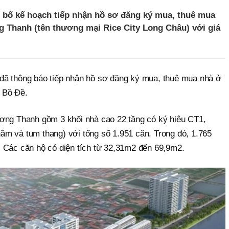
bố kế hoạch tiếp nhận hồ sơ đăng ký mua, thuê mua
g Thanh (tên thương mại Rice City Long Châu) với giá
đã thông báo tiếp nhận hồ sơ đăng ký mua, thuê mua nhà ở
 Bồ Đề.
ợng Thanh gồm 3 khối nhà cao 22 tầng có ký hiệu CT1,
m và tum thang) với tổng số 1.951 căn. Trong đó, 1.765
 Các căn hộ có diện tích từ 32,31m2 đến 69,9m2.