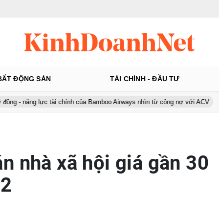
BẤT ĐỘNG SẢN
TÀI CHÍNH - ĐẦU TƯ
 lực tài chính của Bamboo Airways nhìn từ công nợ với ACV
Ô tô Á
n nhà xã hội giá gần 30
m2