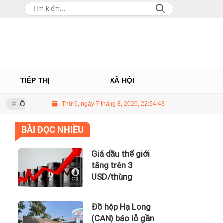
TIẾP THỊ
XÃ HỘI
 Châu: Nhà phân phối Audi tại Việt Nam kinh doanh thua lỗ
Thứ 6, ngày 7 tháng 8, 2026, 22:54:44
Giá dầu 
BÀI ĐỌC NHIỀU
Giá dầu thế giới
tăng trên 3
USD/thùng
Đồ hộp Hạ Long
(CAN) báo lỗ gần