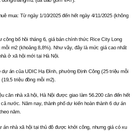
1 đồng/tháng/m2 (đã bao gồm VAT).
thuê mua: Từ ngày 1/10/2025 đến hết ngày 4/11/2025 (không
ư công bố hồi tháng 6, giá bán chính thức Rice City Long
g mỗi m2 (khoảng 8,8%). Như vậy, đây là mức giá cao nhất
hà ở xã hội mới tại Hà Nội.
về dự án của UDIC Hạ Đình, phường Định Công (25 triệu mỗi
(19,5 triệu đồng mỗi m2).
riệu căn nhà xã hội, Hà Nội được giao làm 56.200 căn đến hết
 cả nước. Năm nay, thành phố dự kiến hoàn thành 6 dự án
 theo năm.
dự án nhà xã hội tại thủ đô được khởi công, nhưng giá có xu