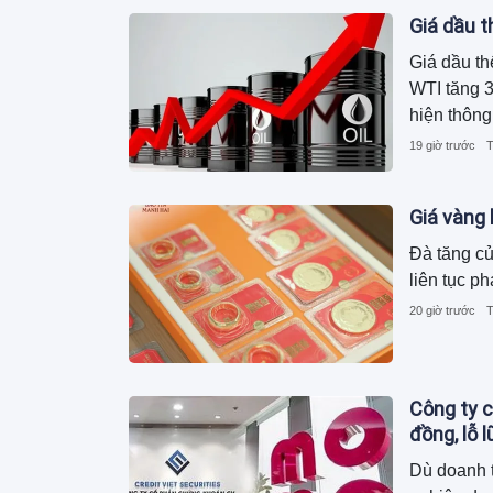
Giá dầu t
Giá dầu th
WTI tăng 3
hiện thông
tàu của Mỹ
19 giờ trước
T
trong nước
Giá vàng 
Đà tăng củ
liên tục p
20 giờ trước
T
Công ty c
đồng, lỗ 
Dù doanh 