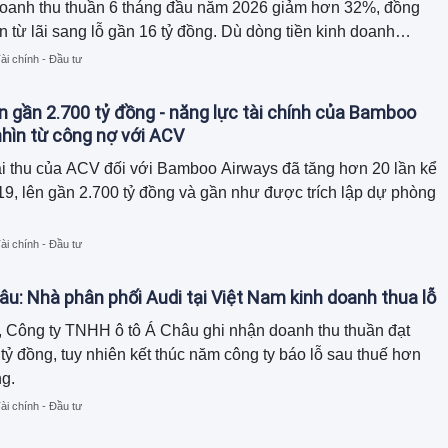
doanh thu thuần 6 tháng đầu năm 2026 giảm hơn 32%, đồng
n từ lãi sang lỗ gần 16 tỷ đồng. Dù dòng tiền kinh doanh
ồn tiền chủ yếu đến từ thu hồi công nợ và giảm hàng tồn kho,
ài chính - Đầu tư
tổng tài sản đã thu hẹp gần 120 tỷ đồng so với đầu năm.
n gần 2.700 tỷ đồng - năng lực tài chính của Bamboo
hìn từ công nợ với ACV
i thu của ACV đối với Bamboo Airways đã tăng hơn 20 lần kể
9, lên gần 2.700 tỷ đồng và gần như được trích lập dự phòng
ài chính - Đầu tư
âu: Nhà phân phối Audi tại Việt Nam kinh doanh thua lỗ
 Công ty TNHH ô tô Á Châu ghi nhận doanh thu thuần đạt
tỷ đồng, tuy nhiên kết thúc năm công ty báo lỗ sau thuế hơn
ng.
ài chính - Đầu tư