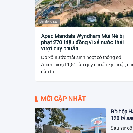
Bất động sản
Apec Mandala Wyndham Mũi Né bị
phạt 270 triệu đồng vì xả nước thải
vượt quy chuẩn
Do xả nước thải sinh hoạt có thông số
Amoni vượt 1,81 lần quy chuẩn kỹ thuật, ch
đầu tư...
MỚI CẬP NHẬT
Đồ hộp Hạ
120 tỷ s
Sau sự cố 