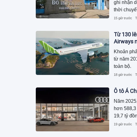
ghi nhận 
thời chuyể
dương, ngu
15 giờ trước
T
trong khi 
Từ 130 lê
Airways n
Khoản phả
từ năm 201
toàn bộ.
18 giờ trước
T
Ô tô Á Ch
Năm 2025,
hơn 588,3 
19,7 tỷ đồ
19 giờ trước
T