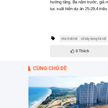
hướng tăng. Ba năm trước, giá m
tục xuất hiện dự án 25-29,4 triệu
nhà ở xã hội
sở xây dựng hà nội
0
Thích
CÙNG CHỦ ĐỀ