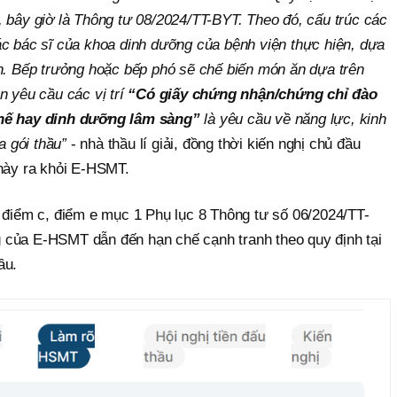
, bây giờ là Thông tư 08/2024/TT-BYT. Theo đó, cấu trúc các
ác bác sĩ của khoa dinh dưỡng của bệnh viện thực hiện, dựa
ân. Bếp trưởng hoặc bếp phó sẽ chế biến món ăn dựa trên
n yêu cầu các vị trí
“Có giấy chứng nhận/chứng chỉ đào
chế hay dinh dưỡng lâm sàng”
là yêu cầu về năng lực, kinh
 gói thầu”
- nhà thầu lí giải, đồng thời kiến nghị chủ đầu
 này ra khỏi E-HSMT.
ứ điểm c, điểm e mục 1 Phụ lục 8 Thông tư số 06/2024/TT-
 của E-HSMT dẫn đến hạn chế cạnh tranh theo quy định tại
ầu.