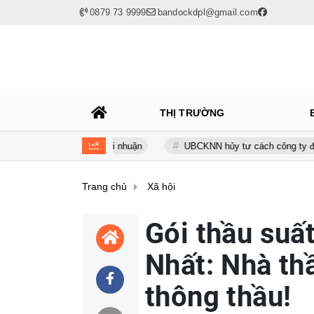
0879 73 9999
bandockdpl@gmail.com
THỊ TRƯỜNG
 vay nuốt trọn lợi nhuận
UBCKNN hủy tư cách công ty đại chúng 
Trang chủ
Xã hội
Gói thầu suấ
Nhất: Nhà th
thông thầu!