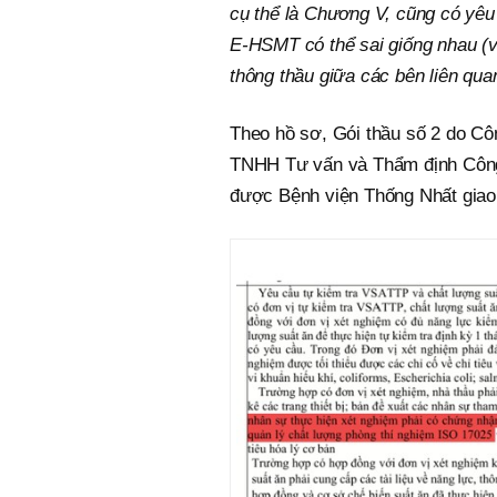
cụ thể là Chương V, cũng có yê
E-HSMT có thể sai giống nhau (v
thông thầu giữa các bên liên qua
Theo hồ sơ, Gói thầu số 2 do Cô
TNHH Tư vấn và Thẩm định Công n
được Bệnh viện Thống Nhất giao t