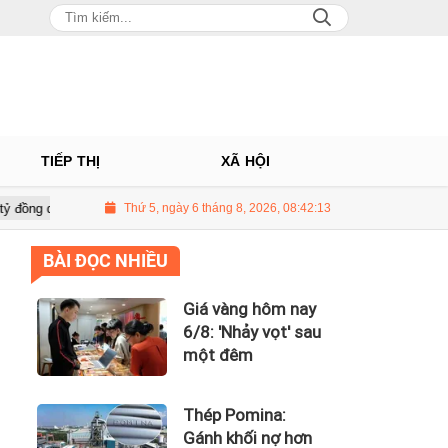
TIẾP THỊ
XÃ HỘI
ý II, Long Châu tiếp tục là động lực chính
Thứ 5, ngày 6 tháng 8, 2026, 08:42:14
PNJ tính họp cổ đông bất
BÀI ĐỌC NHIỀU
Giá vàng hôm nay
6/8: 'Nhảy vọt' sau
một đêm
Thép Pomina:
Gánh khối nợ hơn