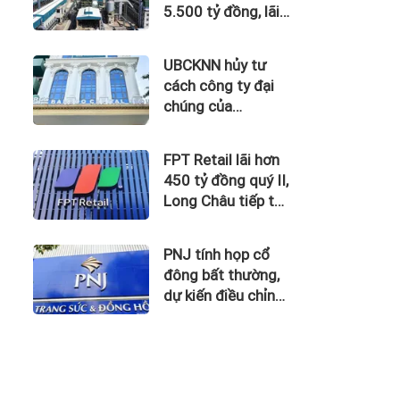
5.500 tỷ đồng, lãi
vay nuốt trọn lợi
nhuận
UBCKNN hủy tư
cách công ty đại
chúng của
Bamboo Capital và
BCG Land
FPT Retail lãi hơn
450 tỷ đồng quý II,
Long Châu tiếp tục
là động lực chính
PNJ tính họp cổ
đông bất thường,
dự kiến điều chỉnh
kế hoạch kinh
doanh 2026