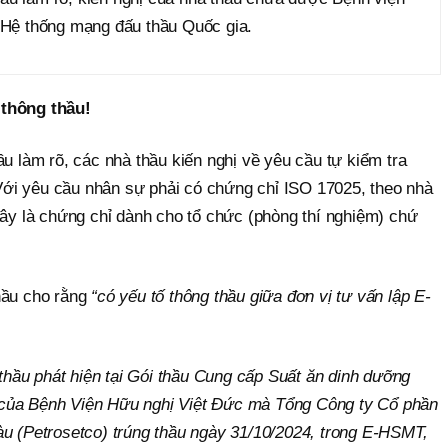
ừ Hệ thống mạng đấu thầu Quốc gia.
 thông thầu!
ầu làm rõ, các nhà thầu kiến nghị về yêu cầu tự kiểm tra
ới yêu cầu nhân sự phải có chứng chỉ ISO 17025, theo nhà
đây là chứng chỉ dành cho tổ chức (phòng thí nghiệm) chứ
hầu cho rằng
“
có yếu tố thông thầu giữa đơn vị tư vấn lập E-
à thầu phát hiện tại Gói thầu Cung cấp Suất ăn dinh dưỡng
của Bệnh Viện Hữu nghị Việt Đức mà Tổng Công ty Cổ phần
àu (Petrosetco) trúng thầu ngày 31/10/2024, trong E-HSMT,