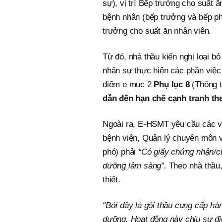
sự), vị trí Bếp trưởng cho suất ă
bệnh nhân (bếp trưởng và bếp phó
trưởng cho suất ăn nhân viên.
Từ đó, nhà thầu kiến nghị loại b
nhân sự thực hiện các phần việc
điểm e mục 2
Phụ lục 8
(Thông 
dẫn đến hạn chế cạnh tranh the
Ngoài ra, E-HSMT yêu cầu các vị 
bệnh viện, Quản lý chuyên môn 
phó) phải
“Có giấy chứng nhận/ch
dưỡng lâm sàng”.
Theo nhà thầu
thiết.
“Bởi đây là gói thầu cung cấp hà
dưỡng. Hoạt động này chịu sự đi