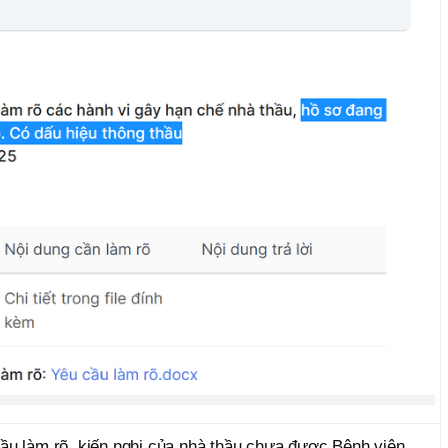
ầu làm rõ, kiến nghị của nhà thầu chưa được Bệnh viện