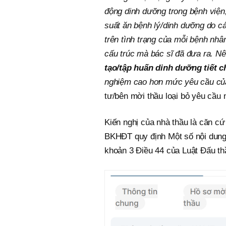
động dinh dưỡng trong bệnh viện
suất ăn bệnh lý/dinh dưỡng do c
trên tình trạng của mỗi bệnh nh
cấu trúc mà bác sĩ đã đưa ra. Nê
tạo/tập huấn dinh dưỡng tiết 
nghiệm cao hơn mức yêu cầu của
tư/bên mời thầu loại bỏ yêu cầu
Kiến nghị của nhà thầu là căn c
BKHĐT quy định Một số nội dung
khoản 3 Điều 44 của Luật Đấu th