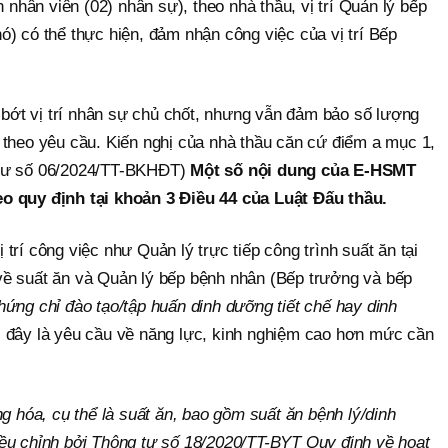
n nhân viên (02) nhân sự), theo nhà thầu, vị trí Quản lý bếp
) có thể thực hiện, đảm nhận công việc của vị trí Bếp
ỏ bớt vị trí nhân sự chủ chốt, nhưng vẫn đảm bảo số lượng
 theo yêu cầu. Kiến nghị của nhà thầu căn cứ điểm a mục 1,
tư số 06/2024/TT-BKHĐT)
Một số nội dung của E-HSMT
o quy định tại khoản 3 Điều 44 của Luật Đấu thầu.
trí công việc như Quản lý trực tiếp công trình suất ăn tại
về suất ăn và Quản lý bếp bệnh nhân (Bếp trưởng và bếp
ứng chỉ đào tạo/tập huấn dinh dưỡng tiết chế hay dinh
, đây là yêu cầu về năng lực, kinh nghiệm cao hơn mức cần
ng hóa, cụ thể là suất ăn, bao gồm suất ăn bệnh lý/dinh
ều chỉnh bởi Thông tư số 18/2020/TT-BYT Quy định về hoạt