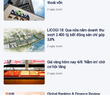
thoái vốn
2 ngày trước
LICOGI 18: Qua nửa năm doanh thu
vượt 2.400 tỷ, bất động sản chỉ góp
3,8%
2 ngày trước
Giá vàng hôm nay 4/8: 'Nằm im' chờ
cơ hội tăng
2 ngày trước
Global Banking & Finance Review
Awards vinh danh SHB là Ngân hàng
tiết kiệm tốt nhất Việt Nam năm
2026