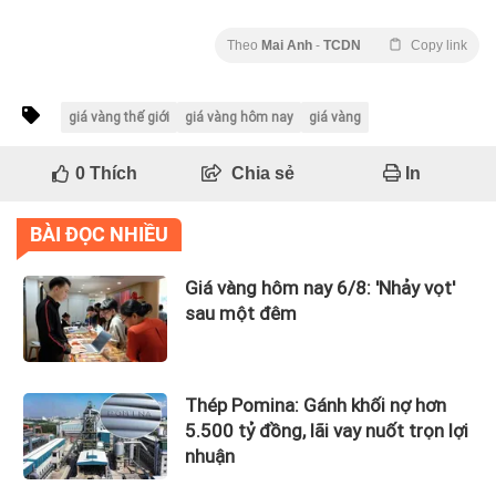
Theo
Mai Anh
-
TCDN
Copy link
giá vàng thế giới
giá vàng hôm nay
giá vàng
0
Thích
Chia sẻ
In
BÀI ĐỌC NHIỀU
Giá vàng hôm nay 6/8: 'Nhảy vọt'
sau một đêm
Thép Pomina: Gánh khối nợ hơn
5.500 tỷ đồng, lãi vay nuốt trọn lợi
nhuận