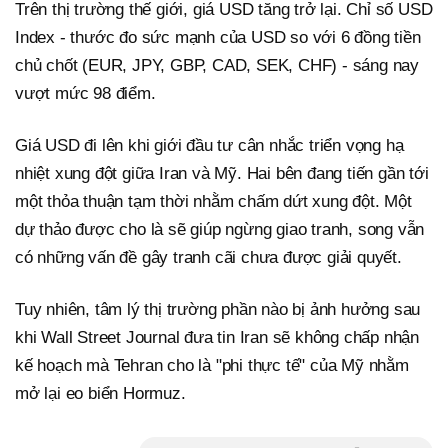
Trên thị trường thế giới, giá USD tăng trở lại. Chỉ số USD
Index - thước đo sức mạnh của USD so với 6 đồng tiền
chủ chốt (EUR, JPY, GBP, CAD, SEK, CHF) - sáng nay
vượt mức 98 điểm.
Giá USD đi lên khi giới đầu tư cân nhắc triển vọng hạ
nhiệt xung đột giữa Iran và Mỹ. Hai bên đang tiến gần tới
một thỏa thuận tạm thời nhằm chấm dứt xung đột. Một
dự thảo được cho là sẽ giúp ngừng giao tranh, song vẫn
có những vấn đề gây tranh cãi chưa được giải quyết.
Tuy nhiên, tâm lý thị trường phần nào bị ảnh hưởng sau
khi Wall Street Journal đưa tin Iran sẽ không chấp nhận
kế hoạch mà Tehran cho là "phi thực tế" của Mỹ nhằm
mở lại eo biển Hormuz.