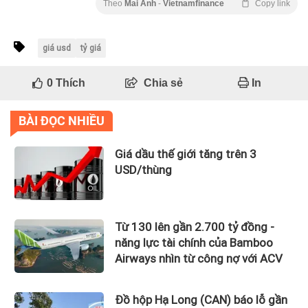
Theo
Mai Anh
-
Vietnamfinance
Copy link
giá usd
tỷ giá
0
Thích
Chia sẻ
In
BÀI ĐỌC NHIỀU
Giá dầu thế giới tăng trên 3
USD/thùng
Từ 130 lên gần 2.700 tỷ đồng -
năng lực tài chính của Bamboo
Airways nhìn từ công nợ với ACV
Đồ hộp Hạ Long (CAN) báo lỗ gần