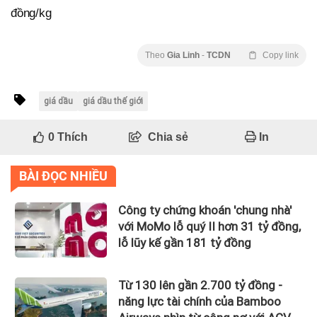
đồng/kg
Theo
Gia Linh
-
TCDN
Copy link
giá dầu
giá dầu thế giới
0
Thích
Chia sẻ
In
BÀI ĐỌC NHIỀU
Công ty chứng khoán 'chung nhà'
với MoMo lỗ quý II hơn 31 tỷ đồng,
lỗ lũy kế gần 181 tỷ đồng
Từ 130 lên gần 2.700 tỷ đồng -
năng lực tài chính của Bamboo