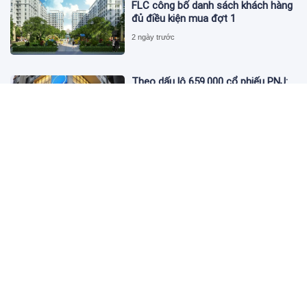
FLC công bố danh sách khách hàng
đủ điều kiện mua đợt 1
2 ngày trước
Theo dấu lô 659.000 cổ phiếu PNJ:
Đi 1 vòng qua tài khoản tự doanh
hay 'chỉ là trùng hợp'?
2 ngày trước
Giá vàng hôm nay 5/8: Nhích nhẹ lấy
đà phục hồi
2 ngày trước
Apec Mandala Wyndham Mũi Né bị
phạt 270 triệu đồng vì xả nước thải
vượt quy chuẩn
2 ngày trước