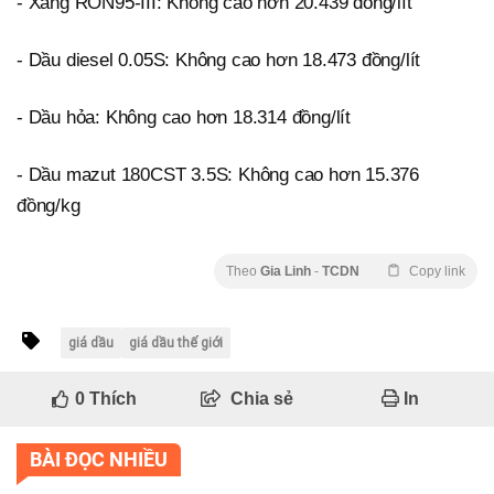
- Xăng RON95-III: Không cao hơn 20.439 đồng/lít
- Dầu diesel 0.05S: Không cao hơn 18.473 đồng/lít
- Dầu hỏa: Không cao hơn 18.314 đồng/lít
- Dầu mazut 180CST 3.5S: Không cao hơn 15.376
đồng/kg
Theo
Gia Linh
-
TCDN
Copy link
giá dầu
giá dầu thế giới
0
Thích
Chia sẻ
In
BÀI ĐỌC NHIỀU