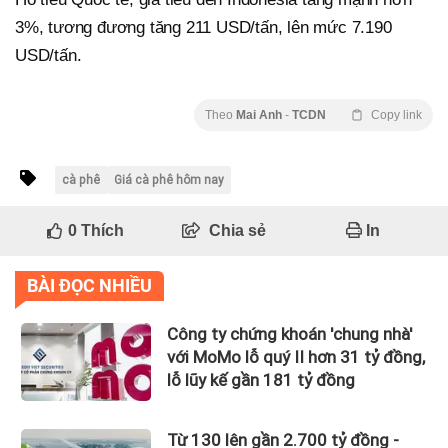
3%, tương đương tăng 211 USD/tấn, lên mức 7.190
USD/tấn.
Theo
Mai Anh
-
TCDN
Copy link
cà phê
Giá cà phê hôm nay
0
Thích
Chia sẻ
In
BÀI ĐỌC NHIỀU
Công ty chứng khoán 'chung nhà'
với MoMo lỗ quý II hơn 31 tỷ đồng,
lỗ lũy kế gần 181 tỷ đồng
Từ 130 lên gần 2.700 tỷ đồng -