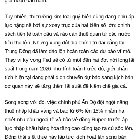
giai đoạn đầu năm.
Tuy nhiên, thị trường kim loại quý hiện cũng đang chịu áp
lực nặng nề bởi sự xoay trục của hai biến số lớn: chính
sách tiền tệ toàn cầu và rào cản thuế quan từ các nước
tiêu thụ lớn. Những xung đột địa chính trị dai dẳng tại
Trung Đông đã làm đảo lộn hoàn toàn các dự báo vĩ mô.
Thay vì kỳ vọng Fed sẽ có từ một đến hai đợt nới lỏng lãi
suất trong năm 2026 như tính toán trước đó, giới phân
tích hiện tại đang phải dịch chuyển dự báo sang kịch bản
cơ quan này sẽ tăng thêm lãi suất để kiềm chế giá cả.
Song song với đó, việc chính phủ Ấn Độ đột ngột nâng
thuế nhập khẩu vàng và bạc từ 6% lên 15% nhằm hạ
nhiệt nhu cầu ngoại tệ và bảo vệ đồng Rupee trước áp
lực nhập khẩu hàng hóa tăng cao cũng tạo ra cú sốc lớn.
Động thái siết thuế này lập tức kích hoạt làn sóng bán