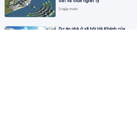
đất và thuế nghìn tỷ
3 ngày trước
Dự án nhà ở xã hội Hà Khánh của
FLC công bố danh sách khách hàng
đủ điều kiện mua đợt 1
3 ngày trước
Theo dấu lô 659.000 cổ phiếu PNJ:
Đi 1 vòng qua tài khoản tự doanh
hay 'chỉ là trùng hợp'?
3 ngày trước
Giá vàng hôm nay 5/8: Nhích nhẹ lấy
đà phục hồi
3 ngày trước