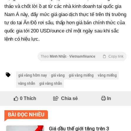
tháo và chốt lời ồ ạt từ các nhà kinh doanh tại quốc gia
Nam Á này, đẩy mức giá giao dịch thực tế trên thị trường
tự do tại Ấn Độ rơi sâu, thấp hơn giá bán chính thức của
quốc gia tới 200 USD/ounce chỉ một ngày sau khi sắc
lệnh có hiệu lực.
Theo
Minh Nhật
-
Vietnamfinance
Copy link
giá vàng hôm nay
giá vàng
giá vàng miếng
vàng miếng
vàng nhẫn
giá vàng nhẫn
0
Thích
Chia sẻ
In
BÀI ĐỌC NHIỀU
Giá dầu thế giới tăng trên 3