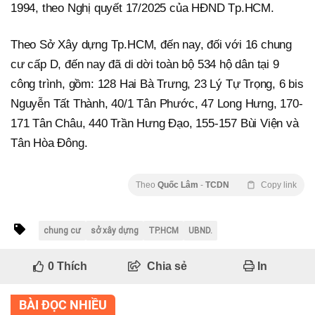
1994, theo Nghị quyết 17/2025 của HĐND Tp.HCM.
Theo Sở Xây dựng Tp.HCM, đến nay, đối với 16 chung
cư cấp D, đến nay đã di dời toàn bộ 534 hộ dân tại 9
công trình, gồm: 128 Hai Bà Trưng, 23 Lý Tự Trọng, 6 bis
Nguyễn Tất Thành, 40/1 Tân Phước, 47 Long Hưng, 170-
171 Tân Châu, 440 Trần Hưng Đạo, 155-157 Bùi Viện và
Tân Hòa Đông.
Theo
Quốc Lâm
-
TCDN
Copy link
chung cư
sở xây dựng
TP.HCM
UBND.
0
Thích
Chia sẻ
In
BÀI ĐỌC NHIỀU