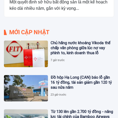
Một quyết định sở hữu bất động sản là một kế hoạch
kéo dài nhiều năm, gắn với kỳ vọng...
MỚI CẬP NHẬT
Chủ hãng nước khoáng Vikoda thế
chấp văn phòng giữa lúc nợ vay
phình to, kinh doanh thua lỗ
7 giờ trước
Đồ hộp Hạ Long (CAN) báo lỗ gần
16 tỷ đồng, tài sản giảm gần 120 tỷ
sau nửa năm
23 giờ trước
Từ 130 lên gần 2.700 tỷ đồng - năng
lực tài chính của Bamboo Airways