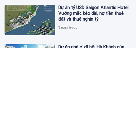
Dự án tỷ USD Saigon Atlantis Hotel:
Vướng mắc kéo dài, nợ tiền thuê
đất và thuế nghìn tỷ
3 ngày trước
Dự án nhà ở xã hội Hà Khánh của
FLC công bố danh sách khách hàng
đủ điều kiện mua đợt 1
3 ngày trước
Theo dấu lô 659.000 cổ phiếu PNJ:
Đi 1 vòng qua tài khoản tự doanh
hay 'chỉ là trùng hợp'?
3 ngày trước
Giá vàng hôm nay 5/8: Nhích nhẹ lấy
đà phục hồi