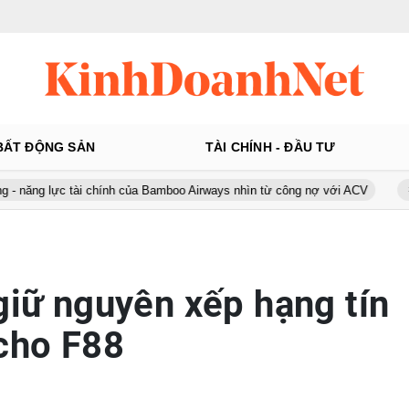
BẤT ĐỘNG SẢN
TÀI CHÍNH - ĐẦU TƯ
ài chính của Bamboo Airways nhìn từ công nợ với ACV
Ô tô Á Châu: 
 giữ nguyên xếp hạng tín
cho F88