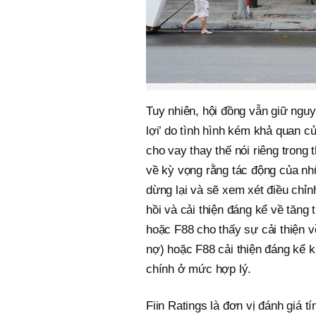
Tuy nhiên, hội đồng vẫn giữ ngu
lợi’ do tình hình kém khả quan c
cho vay thay thế nói riêng trong
về kỳ vọng rằng tác động của nhữ
dừng lại và sẽ xem xét điều chỉ
hồi và cải thiện đáng kể về tăng
hoặc F88 cho thấy sự cải thiện về 
nợ) hoặc F88 cải thiện đáng kể kh
chính ở mức hợp lý.
Fiin Ratings là đơn vị đánh giá t