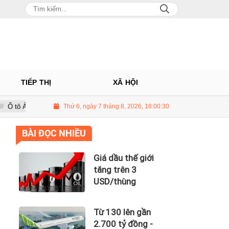
TIẾP THỊ
XÃ HỘI
Nhà phân phối Audi tại Việt Nam kinh doanh thua lỗ
Thứ 6, ngày 7 tháng 8, 2026, 18:00:31
Giá dầu thế giớ
BÀI ĐỌC NHIỀU
Giá dầu thế giới
tăng trên 3
USD/thùng
Từ 130 lên gần
2.700 tỷ đồng -