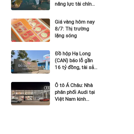
năng lực tài chính
của Bamboo
Airways nhìn từ
Giá vàng hôm nay
công nợ với ACV
8/7: Thị trường
lặng sóng
Đồ hộp Hạ Long
(CAN) báo lỗ gần
16 tỷ đồng, tài sản
giảm gần 120 tỷ
sau nửa năm
Ô tô Á Châu: Nhà
phân phối Audi tại
Việt Nam kinh
doanh thua lỗ