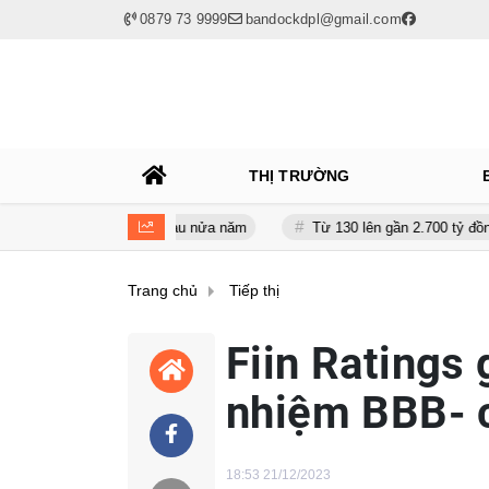
0879 73 9999
bandockdpl@gmail.com
THỊ TRƯỜNG
gần 120 tỷ sau nửa năm
Từ 130 lên gần 2.700 tỷ đồng - năng lực t
Trang chủ
Tiếp thị
Fiin Ratings
nhiệm BBB- 
18:53 21/12/2023