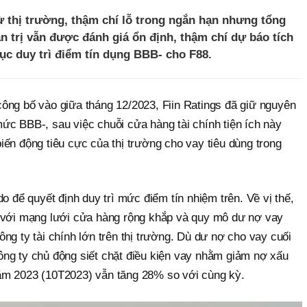
ừ thị trường, thậm chí lỗ trong ngắn hạn nhưng tổng
n trị vẫn được đánh giá ổn định, thậm chí dự báo tích
 tục duy trì điểm tín dụng BBB- cho F88.
ông bố vào giữa tháng 12/2023, Fiin Ratings đã giữ nguyên
ức BBB-, sau việc chuỗi cửa hàng tài chính tiện ích này
ến động tiêu cực của thị trường cho vay tiêu dùng trong
o để quyết định duy trì mức điểm tín nhiệm trên. Về vị thế,
u với mạng lưới cửa hàng rộng khắp và quy mô dư nợ vay
ông ty tài chính lớn trên thị trường. Dù dư nợ cho vay cuối
ng ty chủ động siết chặt điều kiện vay nhằm giảm nợ xấu
ăm 2023 (10T2023) vẫn tăng 28% so với cùng kỳ.