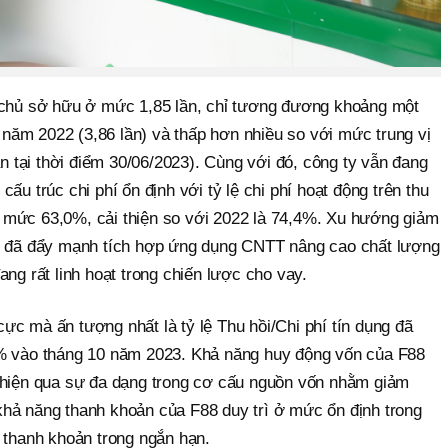
 chủ sở hữu ở mức 1,85 lần, chỉ tương đương khoảng một
i năm 2022 (3,86 lần) và thấp hơn nhiều so với mức trung vị
ần tại thời điểm 30/06/2023). Cùng với đó, công ty vẫn đang
ở cấu trúc chi phí ổn định với tỷ lệ chi phí hoạt động trên thu
 mức 63,0%, cải thiện so với 2022 là 74,4%. Xu hướng giảm
ty đã đẩy mạnh tích hợp ứng dụng CNTT nâng cao chất lượng
ang rất linh hoạt trong chiến lược cho vay.
h cực mà ấn tượng nhất là tỷ lệ Thu hồi/Chi phí tín dụng đã
3% vào tháng 10 năm 2023. Khả năng huy động vốn của F88
 hiện qua sự đa dạng trong cơ cấu nguồn vốn nhằm giảm
i khả năng thanh khoản của F88 duy trì ở mức ổn định trong
c thanh khoản trong ngắn hạn.