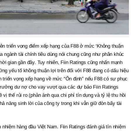
yên triển vọng điểm xếp hạng của F88 ở mức ‘Không thuận
ủa ngành tài chính tiêu dùng nói chung cũng như phân khúc
 thời gian gần đây. Tuy nhiên, Fiin Ratings cũng nhấn mạnh
ng yếu tố không thuận lợi trên đối với F88 đang có dấu hiệu
nh triển vọng xếp hạng về mức “Ổn định” nếu F88 có sự phục
 trưởng dư nợ cho vay vượt qua các dự báo Fiin Ratings
vị thế rủi ro (phản ánh qua chi phí tín dụng và tỷ lệ thu hồi
ả năng sinh lời của công ty trong khi vẫn giữ đòn bẩy tài
ín nhiệm hàng đầu Việt Nam. Fiin Ratings đánh giá tín nhiệm