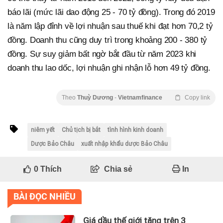
báo lãi (mức lãi dao động 25 - 70 tỷ đồng). Trong đó 2019
là năm lập đỉnh về lợi nhuận sau thuế khi đạt hơn 70,2 tỷ
đồng. Doanh thu cũng duy trì trong khoảng 200 - 380 tỷ
đồng. Sự suy giảm bất ngờ bắt đầu từ năm 2023 khi
doanh thu lao dốc, lợi nhuận ghi nhận lỗ hơn 49 tỷ đồng.
Theo
Thuỳ Dương
-
Vietnamfinance
Copy link
niêm yết
Chủ tịch bị bắt
tình hình kinh doanh
Dược Bảo Châu
xuất nhập khẩu dược Bảo Châu
0
Thích
Chia sẻ
In
BÀI ĐỌC NHIỀU
Giá dầu thế giới tăng trên 3