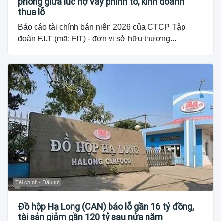
phòng giữa lúc nợ vay phình to, kinh doanh
thua lỗ
Báo cáo tài chính bán niên 2026 của CTCP Tập
đoàn F.I.T (mã: FIT) - đơn vị sở hữu thương...
Tài chính - Đầu tư
Đồ hộp Hạ Long (CAN) báo lỗ gần 16 tỷ đồng,
tài sản giảm gần 120 tỷ sau nửa năm