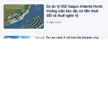
Dự án tỷ USD Saigon Atlantis Hotel:
Vướng mắc kéo dài, nợ tiền thuê
đất và thuế nghìn tỷ
3 ngày trước
Dự án nhà ở xã hội Hà Khánh của
FLC công bố danh sách khách hàng
đủ điều kiện mua đợt 1
3 ngày trước
Theo dấu lô 659.000 cổ phiếu PNJ:
Đi 1 vòng qua tài khoản tự doanh
hay 'chỉ là trùng hợp'?
3 ngày trước
Giá vàng hôm nay 5/8: Nhích nhẹ lấy
đà phục hồi