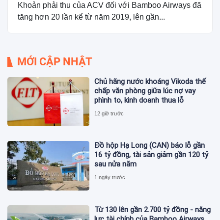
Khoản phải thu của ACV đối với Bamboo Airways đã
tăng hơn 20 lần kể từ năm 2019, lên gần...
MỚI CẬP NHẬT
Chủ hãng nước khoáng Vikoda thế
chấp văn phòng giữa lúc nợ vay
phình to, kinh doanh thua lỗ
12 giờ trước
Đồ hộp Hạ Long (CAN) báo lỗ gần
16 tỷ đồng, tài sản giảm gần 120 tỷ
sau nửa năm
1 ngày trước
Từ 130 lên gần 2.700 tỷ đồng - năng
lực tài chính của Bamboo Airways