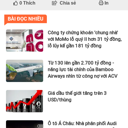
0
Thích
Chia sẻ
In
BÀI ĐỌC NHIỀU
Công ty chứng khoán 'chung nhà'
với MoMo lỗ quý II hơn 31 tỷ đồng,
lỗ lũy kế gần 181 tỷ đồng
Từ 130 lên gần 2.700 tỷ đồng -
năng lực tài chính của Bamboo
Airways nhìn từ công nợ với ACV
Giá dầu thế giới tăng trên 3
USD/thùng
Ô tô Á Châu: Nhà phân phối Audi