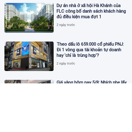
Dự án nhà ở xã hội Hà Khánh của
FLC công bố danh sách khách hàng
đủ điều kiện mua đợt 1
2 ngày trước
Theo dấu lô 659.000 cổ phiếu PNJ:
Đi 1 vòng qua tài khoản tự doanh
hay 'chỉ là trùng hợp'?
2 ngày trước
Giá vàng hôm nay 5/8: Nhích nhẹ lấy
đà phục hồi
2 ngày trước
Apec Mandala Wyndham Mũi Né bị
phạt 270 triệu đồng vì xả nước thải