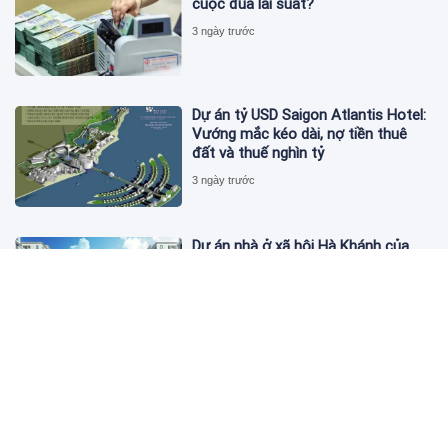
cuộc đua lãi suất?
3 ngày trước
Dự án tỷ USD Saigon Atlantis Hotel:
Vướng mắc kéo dài, nợ tiền thuê
đất và thuế nghìn tỷ
3 ngày trước
Dự án nhà ở xã hội Hà Khánh của
FLC công bố danh sách khách hàng
đủ điều kiện mua đợt 1
3 ngày trước
Theo dấu lô 659.000 cổ phiếu PNJ:
Đi 1 vòng qua tài khoản tự doanh
hay 'chỉ là trùng hợp'?
3 ngày trước