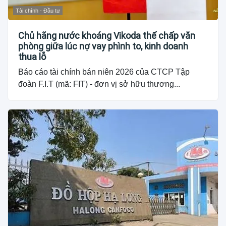
Tài chính - Đầu tư
Chủ hãng nước khoáng Vikoda thế chấp văn
phòng giữa lúc nợ vay phình to, kinh doanh
thua lỗ
Báo cáo tài chính bán niên 2026 của CTCP Tập
đoàn F.I.T (mã: FIT) - đơn vị sở hữu thương...