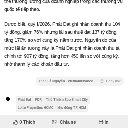
thế thương lượng của doanh nghiệp trong các thương vụ
quốc tế tiếp theo.
Được biết, quý I/2026, Phát Đạt ghi nhận doanh thu 104
tỷ đồng, giảm 76% nhưng lãi sau thuế đạt 137 tỷ đồng,
tăng 170% so với cùng kỳ năm trước. Nguyên do của
mức lãi ấn tượng này là Phát Đạt ghi nhận doanh thu tài
chính tới 907 tỷ đồng, tăng hơn 450 lần so với cùng kỳ,
nhờ thanh lý các khoản đầu tư.
Theo
Lê Nguyễn
-
Vietnamfinance
Copy link
Phát Đạt
PDR
Thủ Thiêm Eco Smart City
Lotte Properties HCMC
khu đông TP. HCM
0
Thích
Chia sẻ
In