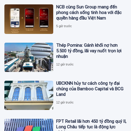
NCB cùng Sun Group mang đến
phong cách sống tinh hoa với đặc
quyền hàng đầu Việt Nam
5 giờ trước
Thép Pomina: Gánh khối nợ hơn
5.500 tỷ đồng, lãi vay nuốt trọn lợi
nhuận
12 giờ trước
UBCKNN hủy tư cách công ty đại
chúng của Bamboo Capital và BCG
Land
12 giờ trước
FPT Retail lãi hơn 450 tỷ đồng quý II,
Long Châu tiếp tục là động lực