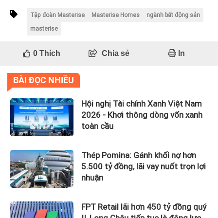
Tập đoàn Masterise
Masterise Homes
ngành bất động sản
masterise
0
Thích
Chia sẻ
In
BÀI ĐỌC NHIỀU
Hội nghị Tài chính Xanh Việt Nam
2026 - Khơi thông dòng vốn xanh
toàn cầu
Thép Pomina: Gánh khối nợ hơn
5.500 tỷ đồng, lãi vay nuốt trọn lợi
nhuận
FPT Retail lãi hơn 450 tỷ đồng quý
II, Long Châu tiếp tục là động lực