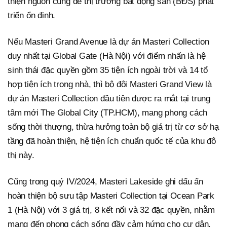
thiện nguồn cung để thị trường bất động sản (BĐS) phát
triển ổn định.
Nếu Masteri Grand Avenue là dự án Masteri Collection
duy nhất tại Global Gate (Hà Nội) với điểm nhấn là hệ
sinh thái đặc quyền gồm 35 tiện ích ngoài trời và 14 tổ
hợp tiện ích trong nhà, thì bộ đôi Masteri Grand View là
dự án Masteri Collection đầu tiên được ra mắt tại trung
tâm mới The Global City (TP.HCM), mang phong cách
sống thời thượng, thừa hưởng toàn bộ giá trị từ cơ sở hạ
tầng đã hoàn thiện, hệ tiện ích chuẩn quốc tế của khu đô
thị này.
Cũng trong quý IV/2024, Masteri Lakeside ghi dấu ấn
hoàn thiện bộ sưu tập Masteri Collection tại Ocean Park
1 (Hà Nội) với 3 giá trị, 8 kết nối và 32 đặc quyền, nhằm
mang đến phong cách sống đầy cảm hứng cho cư dân.