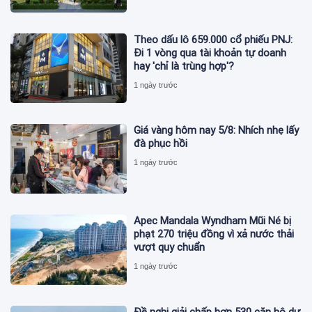
Theo dấu lô 659.000 cổ phiếu PNJ:
Đi 1 vòng qua tài khoản tự doanh
hay 'chỉ là trùng hợp'?
1 ngày trước
Giá vàng hôm nay 5/8: Nhích nhẹ lấy
đà phục hồi
1 ngày trước
Apec Mandala Wyndham Mũi Né bị
phạt 270 triệu đồng vì xả nước thải
vượt quy chuẩn
1 ngày trước
Đề nghị giải chấp hơn 530 căn hộ dự