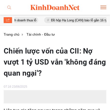
 doanh thua lỗ
Đồ hộp Hạ Long (CAN) báo lỗ gần 16 tỷ đồng, tài s
Trang chủ
Tài chính - Đầu tư
Chiến lược vốn của CII: Nợ
vượt 1 tỷ USD vẫn 'không đáng
quan ngại'?
07:16 23/06/2025