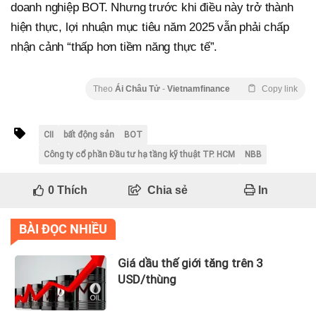
doanh nghiệp BOT. Nhưng trước khi điều này trở thành
hiện thực, lợi nhuận mục tiêu năm 2025 vẫn phải chấp
nhận cảnh “thấp hơn tiềm năng thực tế”.
Theo
Ái Châu Tử
-
Vietnamfinance
Copy link
CII
bất động sản
BOT
Công ty cổ phần Đầu tư hạ tầng kỹ thuật TP. HCM
NBB
0
Thích
Chia sẻ
In
BÀI ĐỌC NHIỀU
Giá dầu thế giới tăng trên 3
USD/thùng