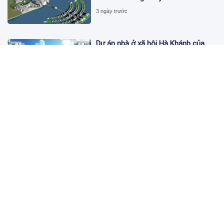
3 ngày trước
Dự án nhà ở xã hội Hà Khánh của
FLC công bố danh sách khách hàng
đủ điều kiện mua đợt 1
3 ngày trước
Theo dấu lô 659.000 cổ phiếu PNJ:
Đi 1 vòng qua tài khoản tự doanh
hay 'chỉ là trùng hợp'?
3 ngày trước
Giá vàng hôm nay 5/8: Nhích nhẹ lấy
đà phục hồi
3 ngày trước