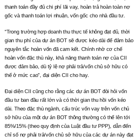
thanh toán đầy đủ chi phí lãi vay, hoàn trả hoàn toàn nợ
gốc và thanh toán lợi nhuận, vốn gốc cho nhà đầu tư.
“Trong trường hợp doanh thu thực tế không đạt đủ, thời
gian thu phí của dự án BOT sẽ được kéo dài để đảm bảo
nguyên tắc hoàn vốn đã cam kết. Chính nhờ cơ chế
hoàn vốn đặc thù này, khả năng thanh toán nợ của CII
được đảm bảo, dù tỷ lệ nợ phải trả/vốn chủ sở hữu có
thể ở mức cao”, đại diện CII cho hay.
Đại diện CII cũng cho rằng các dự án BOT đòi hỏi vốn
đầu tư ban đầu rất lớn và có thời gian thu hồi vốn kéo
dài. Theo đặc thù ngành, cấu trúc vốn vay trên vốn chủ
sở hữu của một dự án BOT thông thường có thể lên tới
85%/15% (theo quy định của Luật đầu tư PPP), dẫn đến
chỉ số nợ phải trả/vốn chủ sở hữu của các dự án này đạt