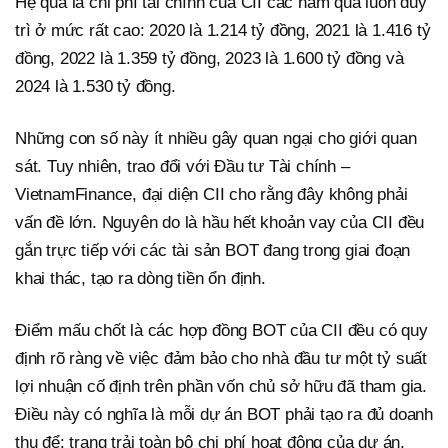
Hệ quả là chi phí tài chính của CII các năm qua luôn duy
trì ở mức rất cao: 2020 là 1.214 tỷ đồng, 2021 là 1.416 tỷ
đồng, 2022 là 1.359 tỷ đồng, 2023 là 1.600 tỷ đồng và
2024 là 1.530 tỷ đồng.
Những con số này ít nhiều gây quan ngại cho giới quan
sát. Tuy nhiên, trao đổi với Đầu tư Tài chính –
VietnamFinance, đại diện CII cho rằng đây không phải
vấn đề lớn. Nguyên do là hầu hết khoản vay của CII đều
gắn trực tiếp với các tài sản BOT đang trong giai đoạn
khai thác, tạo ra dòng tiền ổn định.
Điểm mấu chốt là các hợp đồng BOT của CII đều có quy
định rõ ràng về việc đảm bảo cho nhà đầu tư một tỷ suất
lợi nhuận cố định trên phần vốn chủ sở hữu đã tham gia.
Điều này có nghĩa là mỗi dự án BOT phải tạo ra đủ doanh
thu để: trang trải toàn bộ chi phí hoạt động của dự án,