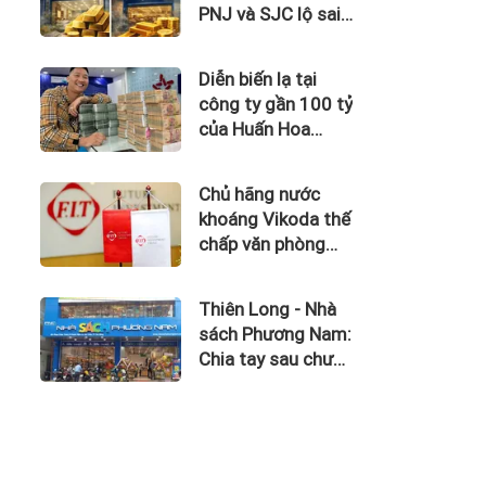
PNJ và SJC lộ sai
phạm trong kinh
doanh vàng
Diễn biến lạ tại
công ty gần 100 tỷ
của Huấn Hoa
Hồng
Chủ hãng nước
khoáng Vikoda thế
chấp văn phòng
giữa lúc nợ vay
phình to, kinh
Thiên Long - Nhà
doanh thua lỗ
sách Phương Nam:
Chia tay sau chưa
đầy 1 năm 'hợp
hôn'