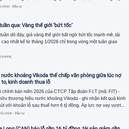
 cây cảnh đã hoàn tất thủ tục giải thể.
i chính - Đầu tư
tuần qua: Vàng thế giới 'bứt tốc'
tuần dò đáy, giá vàng thế giới bất ngờ bứt tốc mạnh mẽ, tái
cao nhất kể từ tháng 1/2026 chỉ trong vòng một tuần giao
ị trường
 nước khoáng Vikoda thế chấp văn phòng giữa lúc nợ
 to, kinh doanh thua lỗ
i chính bán niên 2026 của CTCP Tập đoàn F.I.T (mã: FIT) -
hữu thương hiệu nước khoáng Vikoda - ghi nhận kết quả kinh
út với khoản lỗ sau thuế hơn 6 tỷ đồng. Áp lực nợ vay vượt
đồng cùng dòng tiền kinh doanh âm nặng buộc doanh nghiệp
Tài chính - Đầu tư
diện tích văn phòng làm việc đi thế chấp để bảo lãnh cho
của công ty con.
 Long (CAN) báo lỗ gần 16 tỷ đồng, tài sản giảm gần