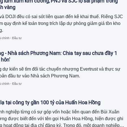
g lùm xùm kim cương, PNJ và SJC lộ sai phạm trong
nh vàng
à DOJI đều có sai sót liên quan đến kê khai thuế. Riêng SJC
m quy định kế toán trong trích lập dự phòng giảm giá tồn kho
g.
i chính - Đầu tư
ng - Nhà sách Phương Nam: Chia tay sau chưa đầy 1
 hôn'
 dự kiến sẽ tìm đối tác chuyển nhượng Evertrust và thực sự
khoản đầu tư vào Nhà sách Phương Nam.
i chính - Đầu tư
 lạ tại công ty gần 100 tỷ của Huấn Hoa Hồng
nh nghiệp từng có sự góp vốn hoặc liên quan đến Bùi Xuân
ờng được biết đến với tên gọi Huấn Hoa Hồng, hiện được ghi
 hoạt động tại địa chỉ đăng ký. Trong đó, một doanh nghiệp