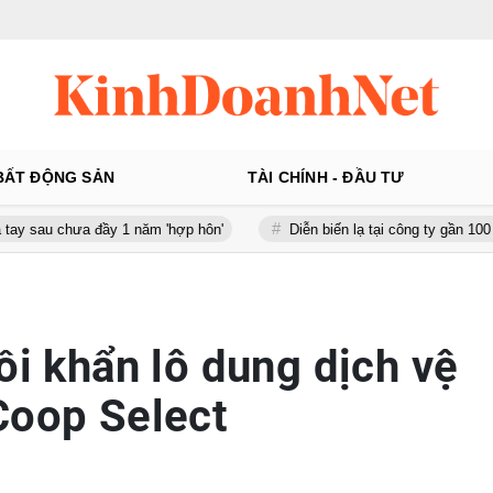
BẤT ĐỘNG SẢN
TÀI CHÍNH - ĐẦU TƯ
a đầy 1 năm 'hợp hôn'
Diễn biến lạ tại công ty gần 100 tỷ của Huấ
ồi khẩn lô dung dịch vệ
Coop Select