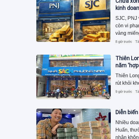
Chưa xon
kinh doa
SJC, PNJ v
còn vi phạ
vàng miến
8 giờ trước
Tà
Thiên Lo
năm 'hợp
Thiên Long
rút khỏi 
9 giờ trước
Tà
Diễn biến
Nhiều doa
Huấn, thư
nhận không