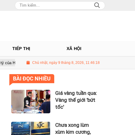
TIẾP THỊ
XÃ HỘI
n Hoa Hồng
Chủ nhật, ngày 9 tháng 8, 2026, 11:46:20
Giá vàng tuần qua: Vàng thế giới 'bứt tốc'
Chủ 
BÀI ĐỌC NHIỀU
Giá vàng tuần qua:
Vàng thế giới 'bứt
tốc'
Chưa xong lùm
xùm kim cương,