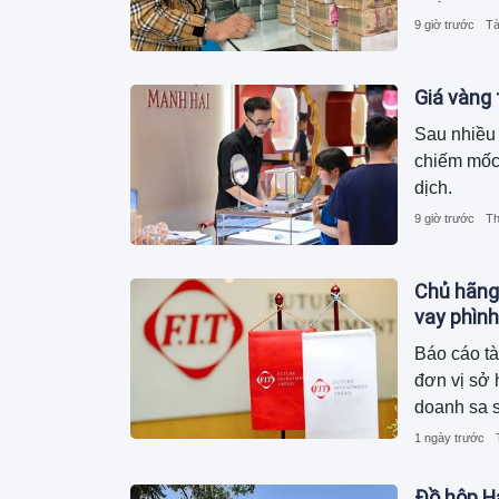
kinh doanh
9 giờ trước
Tà
Giá vàng 
Sau nhiều 
chiếm mốc 
dịch.
9 giờ trước
Th
Chủ hãng
vay phình
Báo cáo tà
đơn vị sở 
doanh sa s
2.600 tỷ 
1 ngày trước
phải mang 
khoản vay 
Đồ hộp Hạ