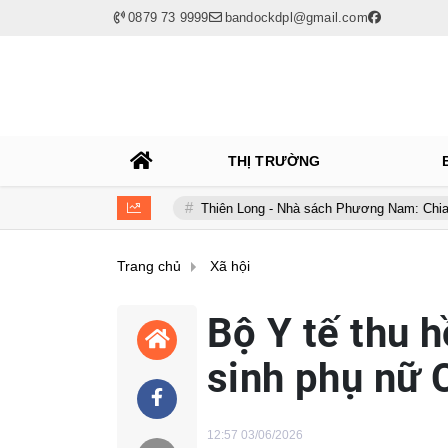
0879 73 9999
bandockdpl@gmail.com
THỊ TRƯỜNG
 doanh vàng
Thiên Long - Nhà sách Phương Nam: Chia tay sau chư
Trang chủ
Xã hội
Bộ Y tế thu h
sinh phụ nữ 
12:57 03/06/2026