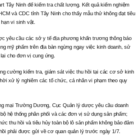
t Tây Ninh để kiểm tra chất lượng. Kết quả kiểm nghiệm
HCM và CDC tỉnh Tây Ninh cho thấy mẫu thử không đạt tiêu
 hạn vi sinh vật.
ợc yêu cầu các sở y tế địa phương khẩn trương thông báo
ụng mỹ phẩm trên địa bàn ngừng ngay việc kinh doanh, sử
lại cho đơn vị cung ứng.
g cường kiểm tra, giám sát việc thu hồi tại các cơ sở kinh
ời xử lý nghiêm các tổ chức, cá nhân vi phạm theo quy
ơng mại Trường Dương, Cục Quản lý dược yêu cầu doanh
n bộ hệ thống phân phối và các đơn vị sử dụng sản phẩm;
 chức thu hồi và tiêu hủy toàn bộ lô sản phẩm không bảo đảm
hồi phải được gửi về cơ quan quản lý trước ngày 1/7.