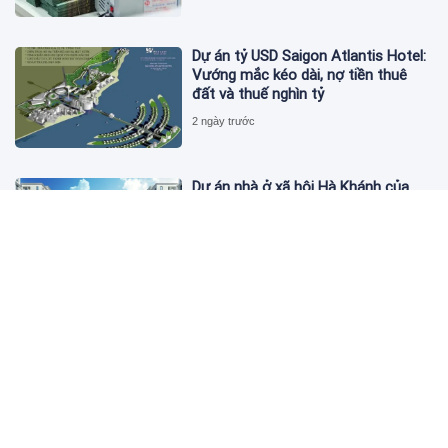
Dự án tỷ USD Saigon Atlantis Hotel:
Vướng mắc kéo dài, nợ tiền thuê
đất và thuế nghìn tỷ
2 ngày trước
Dự án nhà ở xã hội Hà Khánh của
FLC công bố danh sách khách hàng
đủ điều kiện mua đợt 1
2 ngày trước
Theo dấu lô 659.000 cổ phiếu PNJ:
Đi 1 vòng qua tài khoản tự doanh
hay 'chỉ là trùng hợp'?
2 ngày trước
Giá vàng hôm nay 5/8: Nhích nhẹ lấy