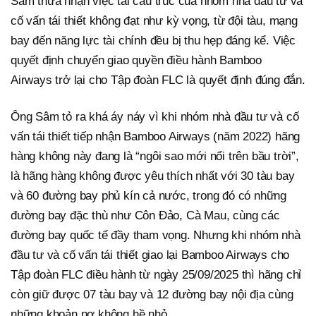
Sâm thừa nhận việc tái cấu trúc của nhóm nhà đầu tư và
cố vấn tái thiết không đạt như kỳ vọng, từ đội tàu, mạng
bay đến năng lực tài chính đều bị thu hẹp đáng kể. Việc
quyết định chuyển giao quyền điều hành Bamboo
Airways trở lại cho Tập đoàn FLC là quyết định đúng đắn.
Ông Sâm tỏ ra khá áy náy vì khi nhóm nhà đầu tư và cố
vấn tái thiết tiếp nhận Bamboo Airways (năm 2022) hãng
hàng không này đang là “ngôi sao mới nổi trên bầu trời”,
là hãng hàng không được yêu thích nhất với 30 tàu bay
và 60 đường bay phủ kín cả nước, trong đó có những
đường bay đặc thù như Côn Đảo, Cà Mau, cùng các
đường bay quốc tế đầy tham vọng. Nhưng khi nhóm nhà
đầu tư và cố vấn tái thiết giao lại Bamboo Airways cho
Tập đoàn FLC điều hành từ ngày 25/09/2025 thì hãng chỉ
còn giữ được 07 tàu bay và 12 đường bay nội địa cùng
những khoản nợ không hề nhỏ.