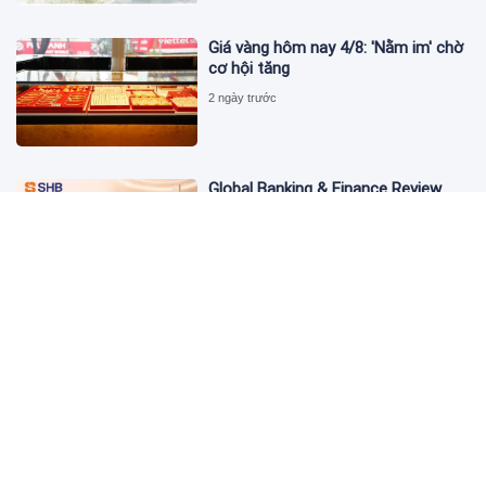
Giá vàng hôm nay 4/8: 'Nằm im' chờ
cơ hội tăng
2 ngày trước
Global Banking & Finance Review
Awards vinh danh SHB là Ngân hàng
tiết kiệm tốt nhất Việt Nam năm
2026
2 ngày trước
Từ đầu tư đến tạo dòng tiền: Bước
chuyển của dự án điện gió lớn nhất
T&T Group tại Lào
2 ngày trước
Cảnh giác chiêu lừa mua, bán bạc