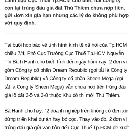
Lãnh đạo Cục Thuế Tp.HCM cho biết, hai công ty
còn lại trúng đấu giá đất Thủ Thiêm chưa nộp tiền,
gửi đơn xin gia hạn nhưng các lý do không phù hợp
với quy định.
Tại buổi họp báo về tình hình kinh tế xã hội của Tp.HCM
chiều 7/4, Phó Cục Trưởng Cục Thuế Tp.HCM Nguyễn
Thị Bích Hạnh cho biết, tính đến ngày hôm nay, 2 đơn vị
gồm Công ty cổ phần Dream Republic (gọi tắt là Công ty
Dream Republic) và Công ty cổ phần Sheen Mega (gọi
tắt là Công ty Sheen Mega) vẫn chưa nộp tiền trúng đấu
giá lô đất 3-5 và 3-8 thuộc Khu đô thị mới Thủ Thiêm.
Bà Hạnh cho hay: “2 doanh nghiệp trên không có đơn xin
dừng triển khai dự án hay bỏ cọc. Thay vào đó, 2 đơn vị
trúng đấu giá gửi văn bản đến Cục Thuế Tp.HCM đề xuất