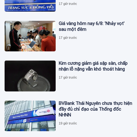
17 giờ trước
Giá vàng hôm nay 6/8: 'Nhảy vọt'
sau một đêm
17 giờ trước
Kim cương giảm giá sập sàn, chấp
nhận lỗ nặng vẫn khó thoát hàng
17 giờ trước
BVBank Thái Nguyên chưa thực hiện
đầy đủ chỉ đạo của Thống đốc
NHNN
19 giờ trước