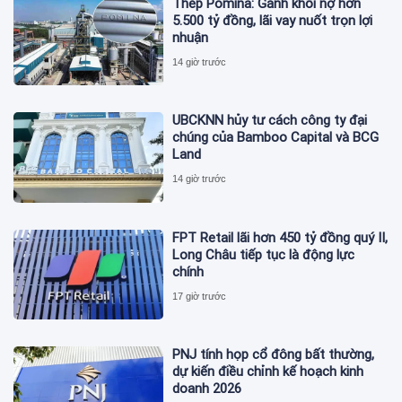
Thép Pomina: Gánh khối nợ hơn
5.500 tỷ đồng, lãi vay nuốt trọn lợi
nhuận
14 giờ trước
UBCKNN hủy tư cách công ty đại
chúng của Bamboo Capital và BCG
Land
14 giờ trước
FPT Retail lãi hơn 450 tỷ đồng quý II,
Long Châu tiếp tục là động lực
chính
17 giờ trước
PNJ tính họp cổ đông bất thường,
dự kiến điều chỉnh kế hoạch kinh
doanh 2026