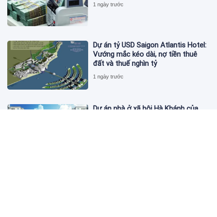
1 ngày trước
Dự án tỷ USD Saigon Atlantis Hotel:
Vướng mắc kéo dài, nợ tiền thuê
đất và thuế nghìn tỷ
1 ngày trước
Dự án nhà ở xã hội Hà Khánh của
FLC công bố danh sách khách hàng
đủ điều kiện mua đợt 1
1 ngày trước
Theo dấu lô 659.000 cổ phiếu PNJ:
Đi 1 vòng qua tài khoản tự doanh
hay 'chỉ là trùng hợp'?
1 ngày trước