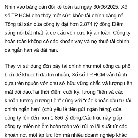
Nhìn vào bảng cân đối kế toán tại ngày 30/06/2025, Xổ
số TP.HCM cho thấy một sức khỏe tài chính đáng nể.
Tổng tài sản của công ty đạt hơn 2.874 tỷ đồng.Điểm
sáng nổi bật nhất là cơ cấu vốn cực kỳ an toàn: Công ty
hoàn toàn không có các khoản vay và nợ thuê tài chính
cả ngắn hạn và dài hạn.
Thay vì sử dụng đòn bẩy tài chính như một công cụ phổ
biến để khuếch đại lợi nhuận, Xổ số TP.HCM vận hành
dựa trên nguồn vốn chủ sở hữu vững chắc và lượng tiền
mặt dồi dào.Tại thời điểm cuối kỳ, lượng “tiền và các
khoản tương đương tiền” cùng với “các khoản đầu tư tài
chính ngắn hạn” (chủ yếu là tiền gửi ngân hàng) của
công ty lên đến hơn 1.856 tỷ đồng.Cấu trúc này giúp
công ty miễn nhiễm hoàn toàn với rủi ro lãi suất từ các
khoản nợ, một áp lực lớn mà nhiều doanh nghiệp khác