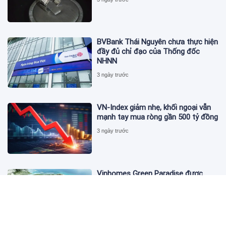
BVBank Thái Nguyên chưa thực hiện
đầy đủ chỉ đạo của Thống đốc
NHNN
3 ngày trước
VN-Index giảm nhẹ, khối ngoại vẫn
mạnh tay mua ròng gần 500 tỷ đồng
3 ngày trước
Vinhomes Green Paradise được
trao chứng nhận Thành phố Thông
minh dựa trên tiêu chuẩn toàn cầu
ISO 37122
3 ngày trước