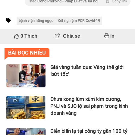
Theo
Công Phương
-
Pháp Luật và Xã hội
Copy link
bệnh viện hồng ngọc
Xét nghiệm PCR Covid-19
0
Thích
Chia sẻ
In
BÀI ĐỌC NHIỀU
Giá vàng tuần qua: Vàng thế giới
'bứt tốc'
Chưa xong lùm xùm kim cương,
PNJ và SJC lộ sai phạm trong kinh
doanh vàng
Diễn biến lạ tại công ty gần 100 tỷ