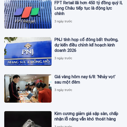
FPT Retail lãi hơn 450 tỷ đồng quý II,
Long Châu tiếp tục là động lực
chính
3 ngày trước
PNJ tính họp cổ đông bất thường,
dự kiến điều chỉnh kế hoạch kinh
doanh 2026
3 ngày trước
Giá vàng hôm nay 6/8: 'Nhảy vọt'
sau một đêm
3 ngày trước
Kim cương giảm giá sập sàn, chấp
nhận lỗ nặng vẫn khó thoát hàng
3 ngày trước