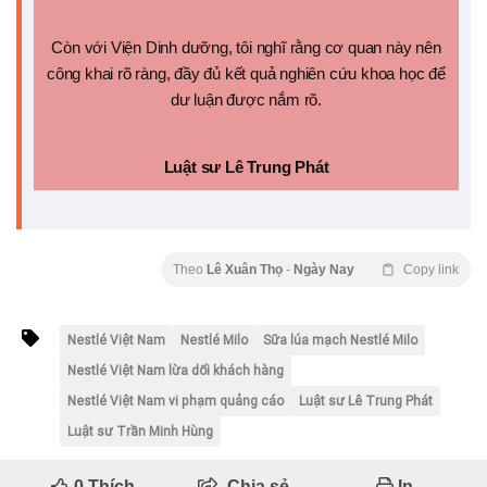
Còn với Viện Dinh dưỡng, tôi nghĩ rằng cơ quan này nên
công khai rõ ràng, đầy đủ kết quả nghiên cứu khoa học để
dư luận được nắm rõ.
Luật sư Lê Trung Phá
t
Theo
Lê Xuân Thọ
-
Ngày Nay
Copy link
Nestlé Việt Nam
Nestlé Milo
Sữa lúa mạch Nestlé Milo
Nestlé Việt Nam lừa dối khách hàng
Nestlé Việt Nam vi phạm quảng cáo
Luật sư Lê Trung Phát
Luật sư Trần Minh Hùng
0
Thích
Chia sẻ
In