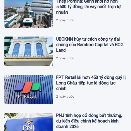
Thép Pomina: Gánh khối nợ hơn
5.500 tỷ đồng, lãi vay nuốt trọn lợi
nhuận
2 ngày trước
UBCKNN hủy tư cách công ty đại
chúng của Bamboo Capital và BCG
Land
2 ngày trước
FPT Retail lãi hơn 450 tỷ đồng quý II,
Long Châu tiếp tục là động lực
chính
2 ngày trước
PNJ tính họp cổ đông bất thường,
dự kiến điều chỉnh kế hoạch kinh
doanh 2026