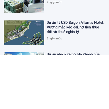
2 ngày trước
Dự án tỷ USD Saigon Atlantis Hotel:
Vướng mắc kéo dài, nợ tiền thuê
đất và thuế nghìn tỷ
3 ngày trước
Dự án nhà ở xã hội Hà Khánh của
FLC công bố danh sách khách hàng
đủ điều kiện mua đợt 1
3 ngày trước
Theo dấu lô 659.000 cổ phiếu PNJ:
Đi 1 vòng qua tài khoản tự doanh
hay 'chỉ là trùng hợp'?
3 ngày trước