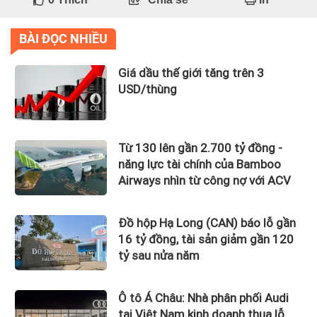
BÀI ĐỌC NHIỀU
Giá dầu thế giới tăng trên 3
USD/thùng
Từ 130 lên gần 2.700 tỷ đồng -
năng lực tài chính của Bamboo
Airways nhìn từ công nợ với ACV
Đồ hộp Hạ Long (CAN) báo lỗ gần
16 tỷ đồng, tài sản giảm gần 120
tỷ sau nửa năm
Ô tô Á Châu: Nhà phân phối Audi
tại Việt Nam kinh doanh thua lỗ