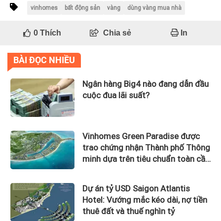
vinhomes
bất động sản
vàng
dùng vàng mua nhà
0
Thích
Chia sẻ
In
BÀI ĐỌC NHIỀU
Ngân hàng Big4 nào đang dẫn đầu
cuộc đua lãi suất?
Vinhomes Green Paradise được
trao chứng nhận Thành phố Thông
minh dựa trên tiêu chuẩn toàn cầu
ISO 37122
Dự án tỷ USD Saigon Atlantis
Hotel: Vướng mắc kéo dài, nợ tiền
thuê đất và thuế nghìn tỷ