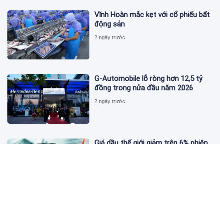
Vĩnh Hoàn mắc kẹt với cổ phiếu bất
động sản
2 ngày trước
G-Automobile lỗ ròng hơn 12,5 tỷ
đồng trong nửa đầu năm 2026
2 ngày trước
Giá dầu thế giới giảm trên 6% phiên
đầu tuần
2 ngày trước
Y tế - Dược phẩm Việt Nam: Lợi
nhuận tăng 450%, cổ phiếu vẫn chưa