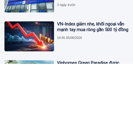
3 ngày trước
VN-Index giảm nhẹ, khối ngoại vẫn
mạnh tay mua ròng gần 500 tỷ đồng
19:45 05/08/2026
Vinhomes Green Paradise được
trao chứng nhận Thành phố Thông
minh dựa trên tiêu chuẩn toàn cầu
ISO 37122
19:40 05/08/2026
Bộ Y tế yêu cầu Shopee, Lazada
ngừng bán sản phẩm hỗ trợ giảm
cân Slimaura Care x3
14:27 05/08/2026