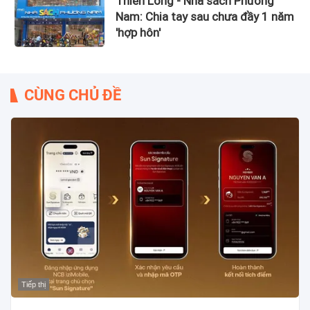
Thiên Long - Nhà sách Phương
Nam: Chia tay sau chưa đầy 1 năm
'hợp hôn'
CÙNG CHỦ ĐỀ
Tiếp thị