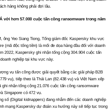
ách hàng không phải đợi lâu.
Á với hơn 57.000 cuộc tấn công ransomware trong năm
, ông Yeo Siang Tiong, Tổng giám đốc Kaspersky khu vực
 (mã độc tống tiền) là mối đe dọa hàng đầu đối với doanh
ăm 2022, Kaspersky ghi nhận tổng cộng 304.904 cuộc tấn
oanh nghiệp tại khu vực này.
lượng vụ tấn công được giải quyết bằng các giải pháp B2B
79 vụ), tiếp theo là Thái Lan (82.438 vụ) và Việt Nam xếp
 đã ghi nhận tổng cộng 21.076 cuộc tấn công ransomware
và Singapore có 472 vụ.
ng số (Digital kidnappers) đang nhắm đến các doanh nghiệp
nh mạng Kaspersky dự đoán xu hướng này sẽ tiếp tục trong