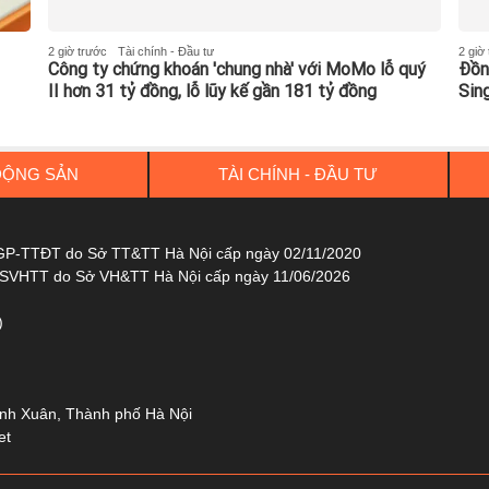
2 giờ trước
Tài chính - Đầu tư
2 giờ
Công ty chứng khoán 'chung nhà' với MoMo lỗ quý
Đồn
II hơn 31 tỷ đồng, lỗ lũy kế gần 181 tỷ đồng
Sin
ĐỘNG SẢN
TÀI CHÍNH - ĐẦU TƯ
6/GP-TTĐT do Sở TT&TT Hà Nội cấp ngày 02/11/2020
-SVHTT do Sở VH&TT Hà Nội cấp ngày 11/06/2026
)
anh Xuân, Thành phố Hà Nội
et