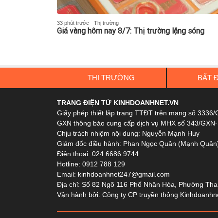
33 phút trước
Thị trường
Giá vàng hôm nay 8/7: Thị trường lặng sóng
THỊ TRƯỜNG
BẤT 
TRANG ĐIỆN TỬ KINHDOANHNET.VN
Giấy phép thiết lập trang TTĐT trên mạng số 333
GXN thông báo cung cấp dịch vụ MHX số 343/GXN
Chịu trách nhiệm nội dung: Nguyễn Mạnh Huy
Giám đốc điều hành: Phan Ngọc Quân (Mạnh Quân
Điện thoại: 024 6686 9744
Hotline: 0912 788 129
Email: kinhdoanhnet247@gmail.com
Địa chỉ: Số 82 Ngõ 116 Phố Nhân Hòa, Phường Th
Vận hành bởi: Công ty CP truyền thông Kinhdoanhn