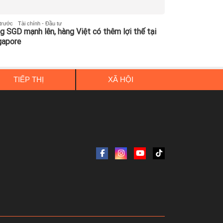
 trước
Tài chính - Đầu tư
g SGD mạnh lên, hàng Việt có thêm lợi thế tại
gapore
TIẾP THỊ
XÃ HỘI