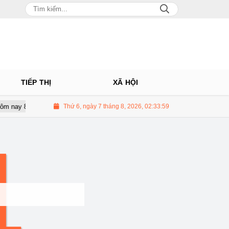
TIẾP THỊ
XÃ HỘI
ay 8/7: Thị trường lặng sóng
Thứ 6, ngày 7 tháng 8, 2026, 02:33:59
Công ty chứng khoán 'chung nhà' với 
4