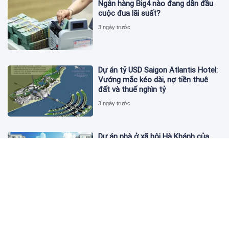
Ngân hàng Big4 nào đang dẫn đầu
cuộc đua lãi suất?
3 ngày trước
Dự án tỷ USD Saigon Atlantis Hotel:
Vướng mắc kéo dài, nợ tiền thuê
đất và thuế nghìn tỷ
3 ngày trước
Dự án nhà ở xã hội Hà Khánh của
FLC công bố danh sách khách hàng
đủ điều kiện mua đợt 1
3 ngày trước
Theo dấu lô 659.000 cổ phiếu PNJ:
Đi 1 vòng qua tài khoản tự doanh
hay 'chỉ là trùng hợp'?