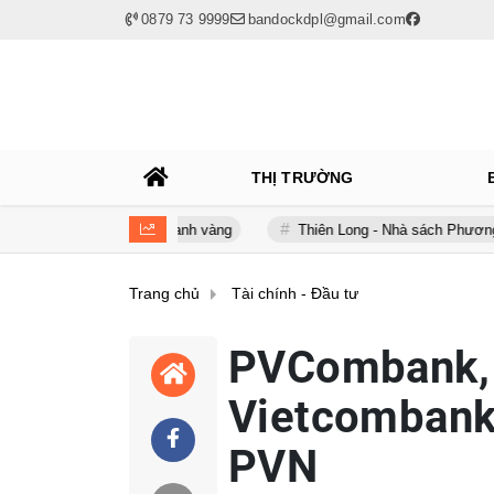
0879 73 9999
bandockdpl@gmail.com
THỊ TRƯỜNG
rong kinh doanh vàng
Thiên Long - Nhà sách Phương Nam: Chia ta
Trang chủ
Tài chính - Đầu tư
PVCombank,
Vietcombank 
PVN