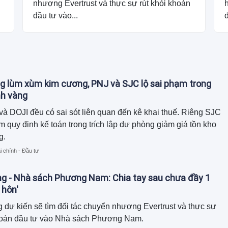
nhượng Evertrust và thực sự rút khỏi khoản
đầu tư vào...
đ
g lùm xùm kim cương, PNJ và SJC lộ sai phạm trong
nh vàng
à DOJI đều có sai sót liên quan đến kê khai thuế. Riêng SJC
m quy định kế toán trong trích lập dự phòng giảm giá tồn kho
g.
i chính - Đầu tư
ng - Nhà sách Phương Nam: Chia tay sau chưa đầy 1
 hôn'
 dự kiến sẽ tìm đối tác chuyển nhượng Evertrust và thực sự
khoản đầu tư vào Nhà sách Phương Nam.