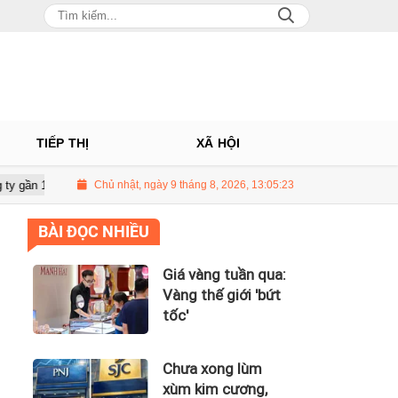
TIẾP THỊ
XÃ HỘI
tỷ của Huấn Hoa Hồng
Chủ nhật, ngày 9 tháng 8, 2026, 13:05:25
Giá vàng tuần qua: Vàng thế giới 'bứt tốc'
BÀI ĐỌC NHIỀU
Giá vàng tuần qua:
Vàng thế giới 'bứt
tốc'
Chưa xong lùm
xùm kim cương,