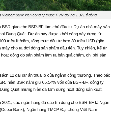
etcombank kiện công ty thuộc PVN đòi nợ 1.371 tỉ đồng.
 BSR giao cho BSR-BF làm chủ đầu tư Dự án nhà máy sản
hanol Dung Quất. Dự án này được khởi công xây dựng từ
 100 triệu lít/năm, tổng mức đầu tư hơn 80 triệu USD (gần
à máy cho ra đời dòng sản phẩm đầu tiên. Tuy nhiên, kể từ
 hoạt động do sản phẩm làm ra bán quá chậm, chi phí sản
sách 12 đại dự án thua lỗ của ngành công thương. Theo báo
 BSR, hiện BSR nắm giữ 65,54% vốn của BSR-BF, công ty
 Dung Quất nhưng hiện đã tạm dừng hoạt động sản xuất.
m 2021, các ngân hàng đã cấp tín dụng cho BSR-BF là Ngân
OceanBank), Ngân hàng TMCP Đại chúng Việt Nam