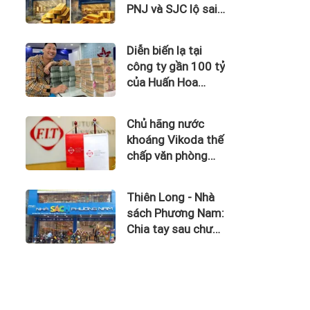
PNJ và SJC lộ sai
phạm trong kinh
doanh vàng
Diễn biến lạ tại
công ty gần 100 tỷ
của Huấn Hoa
Hồng
Chủ hãng nước
khoáng Vikoda thế
chấp văn phòng
giữa lúc nợ vay
phình to, kinh
Thiên Long - Nhà
doanh thua lỗ
sách Phương Nam:
Chia tay sau chưa
đầy 1 năm 'hợp
hôn'