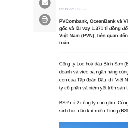
09:39 22/03/2022
PVCombank, OceanBank và Vie
gốc và lãi vay 1.371 tỉ đồng đ
Việt Nam (PVN), liên quan đế
toán.
Công ty Lọc hoá dầu Bình Sơn (BS
doanh và việc ba ngân hàng cùng
con của Tập đoàn Dầu khí Việt 
ty cổ phần và niêm yết trên sàn
BSR có 2 công ty con gồm: Công
sinh học dầu khí miền Trung (BS