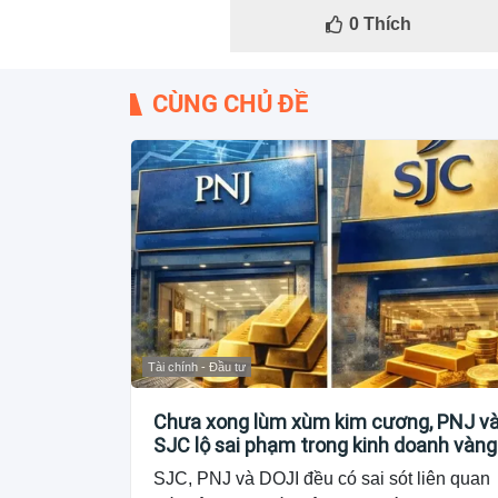
0
Thích
CÙNG CHỦ ĐỀ
Tài chính - Đầu tư
Chưa xong lùm xùm kim cương, PNJ v
SJC lộ sai phạm trong kinh doanh vàng
SJC, PNJ và DOJI đều có sai sót liên quan