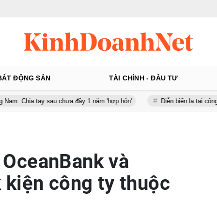
BẤT ĐỘNG SẢN
TÀI CHÍNH - ĐẦU TƯ
y sau chưa đầy 1 năm 'hợp hôn'
Diễn biến lạ tại công ty gần 100 
 OceanBank và
kiện công ty thuộc