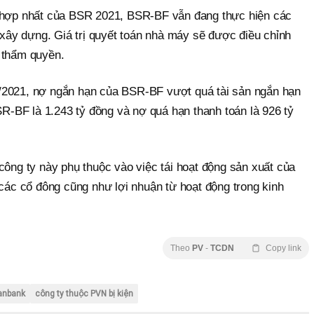
hợp nhất của BSR 2021, BSR-BF vẫn đang thực hiện các
ư xây dựng. Giá trị quyết toán nhà máy sẽ được điều chỉnh
 thẩm quyền.
/2021, nợ ngắn hạn của BSR-BF vượt quá tài sản ngắn hạn
BSR-BF là 1.243 tỷ đồng và nợ quá hạn thanh toán là 926 tỷ
công ty này phụ thuộc vào việc tái hoạt động sản xuất của
 các cổ đông cũng như lợi nhuận từ hoạt động trong kinh
Theo
PV
-
TCDN
Copy link
anbank
công ty thuộc PVN bị kiện