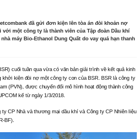
tcombank đã gửi đơn kiện lên tòa án đòi khoản nợ
ối với một công ty là thành viên của Tập đoàn Dầu khí
n nhà máy Bio-Ethanol Dung Quất do vay quá hạn thanh
R) cuối tuần qua vừa có văn bản giải trình về kết quả kinh
 khởi kiện đòi nợ một công ty con của BSR. BSR là công ty
Nam (PVN), được chuyển đổi mô hình hoạt động thành công
 UPCOM kể từ ngày 1/3/2018.
 ty CP Nhà và thương mại dầu khí và Công ty CP Nhiên liệu
R-BF).