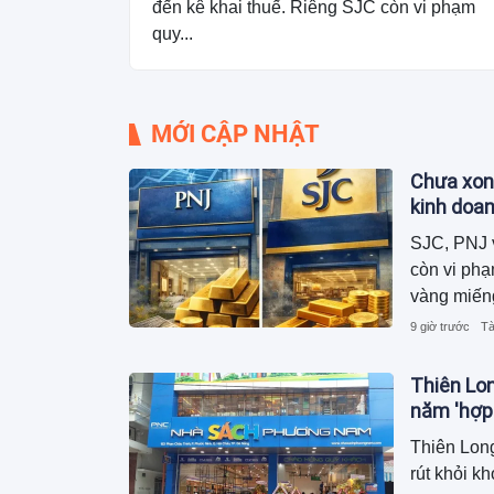
đến kê khai thuế. Riêng SJC còn vi phạm
quy...
MỚI CẬP NHẬT
Chưa xon
kinh doa
SJC, PNJ v
còn vi phạ
vàng miến
9 giờ trước
Tà
Thiên Lo
năm 'hợp
Thiên Long
rút khỏi 