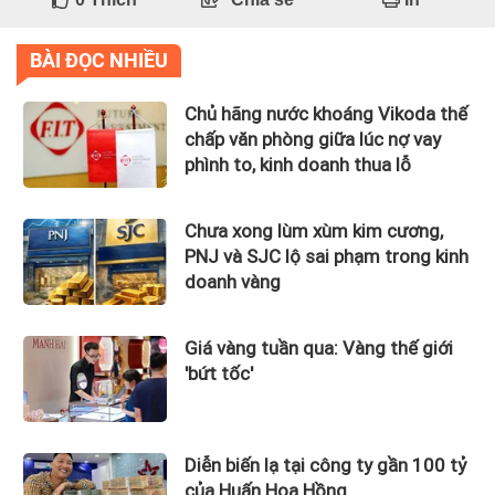
BÀI ĐỌC NHIỀU
Chủ hãng nước khoáng Vikoda thế
chấp văn phòng giữa lúc nợ vay
phình to, kinh doanh thua lỗ
Chưa xong lùm xùm kim cương,
PNJ và SJC lộ sai phạm trong kinh
doanh vàng
Giá vàng tuần qua: Vàng thế giới
'bứt tốc'
Diễn biến lạ tại công ty gần 100 tỷ
của Huấn Hoa Hồng