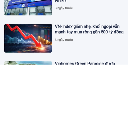
NHNN
3 ngày trước
VN-Index giảm nhẹ, khối ngoại vẫn
mạnh tay mua ròng gần 500 tỷ đồng
3 ngày trước
Vinhomes Green Paradise được
trao chứng nhận Thành phố Thông
minh dựa trên tiêu chuẩn toàn cầu
ISO 37122
3 ngày trước
Bộ Y tế yêu cầu Shopee, Lazada
ngừng bán sản phẩm hỗ trợ giảm
cân Slimaura Care x3
3 ngày trước