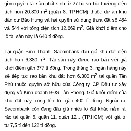
gồm quyền tài sản phát sinh từ 27 hồ sơ bồi thường diện
2
tích hơn 20.800 m
(quận 8, TP.HCM) thuộc dự án khu
dân cư Bảo Hưng và hai quyền sử dụng thửa đất số 464
2
và 544 với tổng diện tích 12.669 m
. Giá khởi điểm cho
lô tài sản này là 640 tỉ đồng.
Tại quận Bình Thạnh, Sacombank đấu giá khu đất diện
2
tích hơn 6.380 m
. Tài sản này được rao bán với giá
khởi điểm gần 377 tỉ đồng. Trong tháng 3, ngân hàng này
2
sẽ tiếp tục rao bán khu đất hơn 6.300 m
tại quận Tân
Phú thuộc quyền sở hữu của Công ty CP Đầu tư xây
dựng và Kinh doanh BĐS Tân Phong. Giá khởi điểm của
khu đất này cũng lên tới gần 400 tỉ đồng. Ngoài ra,
Sacombank còn đang đấu giá nhiều lô đất khác nằm rải
rác tại quận 6, quận 11, quận 12... (TP.HCM) với giá trị
từ 7,5 tỉ đến 122 tỉ đồng.