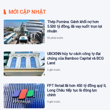
MỚI CẬP NHẬT
Thép Pomina: Gánh khối nợ hơn
5.500 tỷ đồng, lãi vay nuốt trọn lợi
nhuận
55 phút trước
UBCKNN hủy tư cách công ty đại
chúng của Bamboo Capital và BCG
Land
1 giờ trước
FPT Retail lãi hơn 450 tỷ đồng quý II,
Long Châu tiếp tục là động lực
chính
4 giờ trước