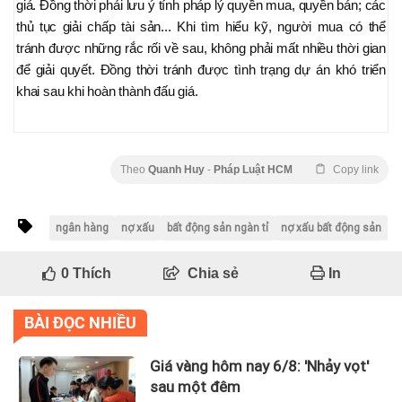
giá. Đồng thời phải lưu ý tính pháp lý quyền mua, quyền bán; các
thủ tục giải chấp tài sản... Khi tìm hiểu kỹ, người mua có thể
tránh được những rắc rối về sau, không phải mất nhiều thời gian
để giải quyết. Đồng thời tránh được tình trạng dự án khó triển
khai sau khi hoàn thành đấu giá.
Theo
Quanh Huy
-
Pháp Luật HCM
Copy link
ngân hàng
nợ xấu
bất động sản ngàn tỉ
nợ xấu bất động sản
0
Thích
Chia sẻ
In
BÀI ĐỌC NHIỀU
Giá vàng hôm nay 6/8: 'Nhảy vọt'
sau một đêm