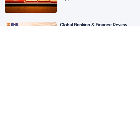
Global Banking & Finance Review
Awards vinh danh SHB là Ngân hàng
tiết kiệm tốt nhất Việt Nam năm
2026
2 ngày trước
Từ đầu tư đến tạo dòng tiền: Bước
chuyển của dự án điện gió lớn nhất
T&T Group tại Lào
2 ngày trước
Cảnh giác chiêu lừa mua, bán bạc
có giá "tốt bất thường" trên mạng
xã hội
2 ngày trước