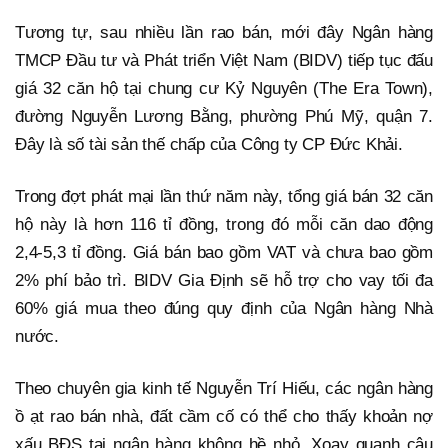
Tương tự, sau nhiều lần rao bán, mới đây Ngân hàng
TMCP Đầu tư và Phát triển Việt Nam (BIDV) tiếp tục đấu
giá 32 căn hộ tại chung cư Kỷ Nguyên (The Era Town),
đường Nguyễn Lương Bằng, phường Phú Mỹ, quận 7.
Đây là số tài sản thế chấp của Công ty CP Đức Khải.
Trong đợt phát mại lần thứ năm này, tổng giá bán 32 căn
hộ này là hơn 116 tỉ đồng, trong đó mỗi căn dao động
2,4-5,3 tỉ đồng. Giá bán bao gồm VAT và chưa bao gồm
2% phí bảo trì. BIDV Gia Định sẽ hỗ trợ cho vay tối đa
60% giá mua theo đúng quy định của Ngân hàng Nhà
nước.
Theo chuyên gia kinh tế Nguyễn Trí Hiếu, các ngân hàng
ồ ạt rao bán nhà, đất cầm cố có thể cho thấy khoản nợ
xấu BĐS tại ngân hàng không hề nhỏ. Xoay quanh câu