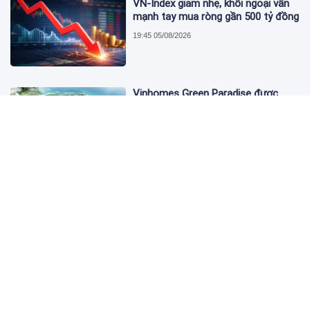
VN-Index giảm nhẹ, khối ngoại vẫn
mạnh tay mua ròng gần 500 tỷ đồng
19:45 05/08/2026
Vinhomes Green Paradise được
trao chứng nhận Thành phố Thông
minh dựa trên tiêu chuẩn toàn cầu
ISO 37122
19:40 05/08/2026
Bộ Y tế yêu cầu Shopee, Lazada
ngừng bán sản phẩm hỗ trợ giảm
cân Slimaura Care x3
14:27 05/08/2026
Ngân hàng Big4 nào đang dẫn đầu
cuộc đua lãi suất?
14:20 05/08/2026