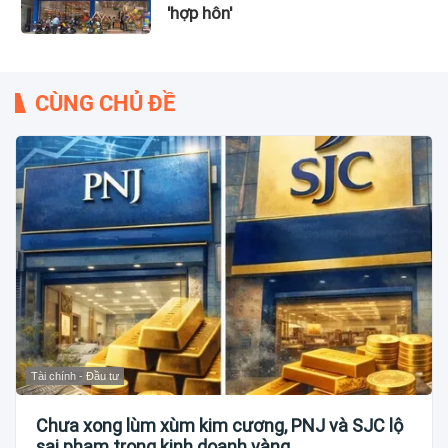
'hợp hôn'
CÙNG CHỦ ĐỀ
Tài chính - Đầu tư
Chưa xong lùm xùm kim cương, PNJ và SJC lộ
sai phạm trong kinh doanh vàng