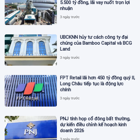
5.500 tỷ đồng, lãi vay nuốt trọn lợi
nhuận
3 ngày trước
UBCKNN hủy tư cách công ty đại
chúng của Bamboo Capital và BCG
Land
3 ngày trước
FPT Retail lãi hơn 450 tỷ đồng quý II,
Long Châu tiếp tục là động lực
chính
3 ngày trước
PNJ tính họp cổ đông bất thường,
dự kiến điều chỉnh kế hoạch kinh
doanh 2026
3 ngày trước