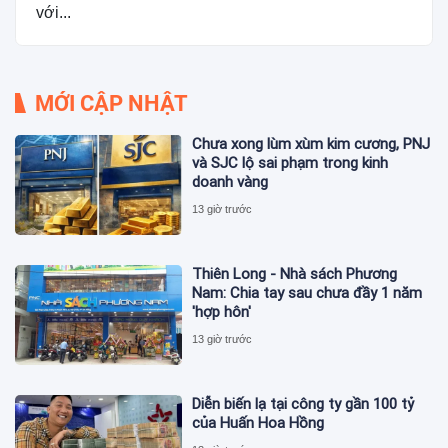
với...
MỚI CẬP NHẬT
Chưa xong lùm xùm kim cương, PNJ
và SJC lộ sai phạm trong kinh
doanh vàng
13 giờ trước
Thiên Long - Nhà sách Phương
Nam: Chia tay sau chưa đầy 1 năm
'hợp hôn'
13 giờ trước
Diễn biến lạ tại công ty gần 100 tỷ
của Huấn Hoa Hồng