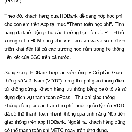
(ePass).
Theo đó, khách hàng của HDBank dễ dàng nộp học phí
cho con em trên App tại mục “Thanh toán học phí”. Tính
năng đã khởi động cho các trường học từ cấp PTTH trở
xuống ở Tp.HCM cùng khu vực lân cận và sẽ sớm được
triển khai đến tất cả các trường học nằm trong hệ thống
liên kết của SSC trên cả nước.
Song song, HDBank hợp tác với công ty Cổ phần Giao
thông số Việt Nam (VDTC) trong thu phí giao thông điện
tử không dừng. Khách hàng lưu thông bằng xe ô tô và sử
dụng dịch vụ thanh toán ePass - Thu phí giao thông
không dừng tại các trạm thu phí thuộc quản lý của VDTC
đã có thể thanh toán nhanh thông qua tính năng Nộp tiền
giao thông trên app HDBank. Ngoài ra, khách hàng cũng
có thể thanh toán phí VETC ngay trên ứng dụng.