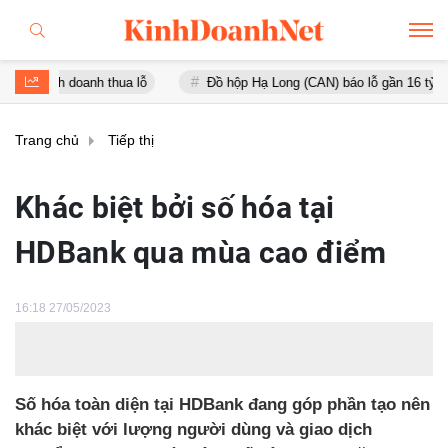
anh thua lỗ
Đồ hộp Hạ Long (CAN) báo lỗ gần 16 tỷ đồng, tài sản 
Trang chủ
Tiếp thị
Khác biệt bởi số hóa tại
HDBank qua mùa cao điểm
16:18 27/05/2023
Số hóa toàn diện tại HDBank đang góp phần tạo nên
khác biệt với lượng người dùng và giao dịch