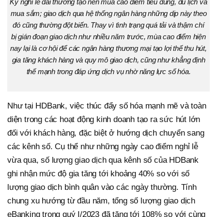
Kỳ nghỉ lễ dài thường tạo nên mùa cao điểm tiêu dùng, du lịch và
mua sắm; giao dịch qua hệ thống ngân hàng những dịp này theo
đó cũng thường đột biến. Thay vì tình trạng quá tải và thậm chí
bị gián đoạn giao dịch như nhiều năm trước, mùa cao điểm hiện
nay lại là cơ hội để các ngân hàng thương mại tạo lợi thế thu hút,
gia tăng khách hàng và quy mô giao dịch, cũng như khẳng định
thế mạnh trong đáp ứng dịch vụ nhờ năng lực số hóa.
Như tại HDBank, việc thúc đẩy số hóa mạnh mẽ và toàn
diện trong các hoạt động kinh doanh tạo ra sức hút lớn
đối với khách hàng, đặc biệt ở hướng dịch chuyển sang
các kênh số. Cụ thể như những ngày cao điểm nghỉ lễ
vừa qua, số lượng giao dịch qua kênh số của HDBank
ghi nhận mức độ gia tăng tới khoảng 40% so với số
lượng giao dịch bình quân vào các ngày thường. Tính
chung xu hướng từ đầu năm, tổng số lượng giao dịch
eBanking trong quý I/2023 đã tăng tới 108% so với cùng