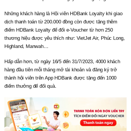
Những khách hàng là Hội viên HDBank Loyalty khi giao
dịch thanh toán từ 200.000 đồng còn được tặng thêm
điểm HDBank Loyalty để đổi e-Voucher từ hơn 250
thương hiệu được yêu thích như: VietJet Air, Phúc Long,
Highland, Manwah…
Hấp dẫn hơn, từ ngày 16/5 đến 31/7/2023, 4000 khách
hàng đầu tiên mỗi tháng mở tài khoản và đăng ký trở
thành hội viên trên App HDBank được tặng đến 1000
điểm thưởng để đổi quà.