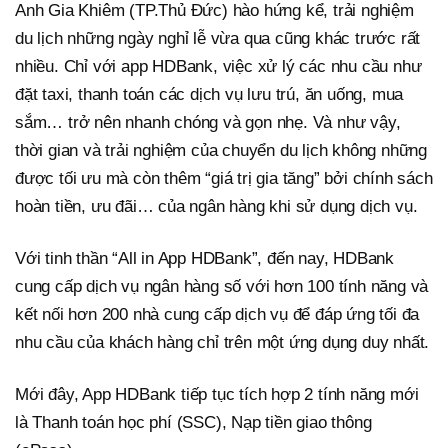
Anh Gia Khiêm (TP.Thủ Đức) hào hứng kể, trải nghiệm
du lịch những ngày nghỉ lễ vừa qua cũng khác trước rất
nhiều. Chỉ với app HDBank, việc xử lý các nhu cầu như
đặt taxi, thanh toán các dịch vụ lưu trú, ăn uống, mua
sắm… trở nên nhanh chóng và gọn nhẹ. Và như vậy,
thời gian và trải nghiệm của chuyển du lịch không những
được tối ưu mà còn thêm “giá trị gia tăng” bởi chính sách
hoàn tiền, ưu đãi… của ngân hàng khi sử dụng dịch vụ.
Với tinh thần “All in App HDBank”, đến nay, HDBank
cung cấp dịch vụ ngân hàng số với hơn 100 tính năng và
kết nối hơn 200 nhà cung cấp dịch vụ để đáp ứng tối đa
nhu cầu của khách hàng chỉ trên một ứng dụng duy nhất.
Mới đây, App HDBank tiếp tục tích hợp 2 tính năng mới
là Thanh toán học phí (SSC), Nạp tiền giao thông