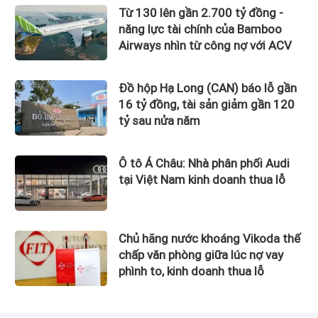
Từ 130 lên gần 2.700 tỷ đồng -
năng lực tài chính của Bamboo
Airways nhìn từ công nợ với ACV
Đồ hộp Hạ Long (CAN) báo lỗ gần
16 tỷ đồng, tài sản giảm gần 120
tỷ sau nửa năm
Ô tô Á Châu: Nhà phân phối Audi
tại Việt Nam kinh doanh thua lỗ
Chủ hãng nước khoáng Vikoda thế
chấp văn phòng giữa lúc nợ vay
phình to, kinh doanh thua lỗ