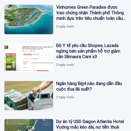
Vinhomes Green Paradise được
trao chứng nhận Thành phố Thông
minh dựa trên tiêu chuẩn toàn cầu
ISO 37122
3 ngày trước
Bộ Y tế yêu cầu Shopee, Lazada
ngừng bán sản phẩm hỗ trợ giảm
cân Slimaura Care x3
3 ngày trước
Ngân hàng Big4 nào đang dẫn đầu
cuộc đua lãi suất?
3 ngày trước
Dự án tỷ USD Saigon Atlantis Hotel:
Vướng mắc kéo dài, nợ tiền thuê