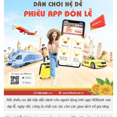
Rất nhiều ưu đãi hấp dẫn dành cho người dùng trên app HDBank vào
dịp lễ, ngày đôi, cũng là chất xúc tác cho các giao dịch số gia tăng.