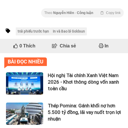
Theo
Nguyễn Hiền
-
Công luận
Copy link
trái phiếu trước hạn
In và Bao bì Goldsun
0
Thích
Chia sẻ
In
BÀI ĐỌC NHIỀU
Hội nghị Tài chính Xanh Việt Nam
2026 - Khơi thông dòng vốn xanh
toàn cầu
Thép Pomina: Gánh khối nợ hơn
5.500 tỷ đồng, lãi vay nuốt trọn lợi
nhuận