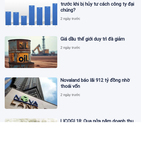
trước khi bị hủy tư cách công ty đại
chúng?
2 ngày trước
Giá dầu thế giới duy trì đà giảm
2 ngày trước
Novaland báo lãi 912 tỷ đồng nhờ
thoái vốn
2 ngày trước
LICOGI 18: Qua nửa năm doanh thu
vượt 2.400 tỷ, bất động sản chỉ góp
3,8%