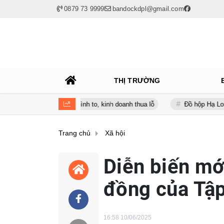
0879 73 9999
bandockdpl@gmail.com
THỊ TRƯỜNG
lúc nợ vay phình to, kinh doanh thua lỗ
Đồ hộp Hạ Long (CAN) báo
Trang chủ
Xã hội
Diễn biến mới
đồng của Tậ
16:58 10/06/2025