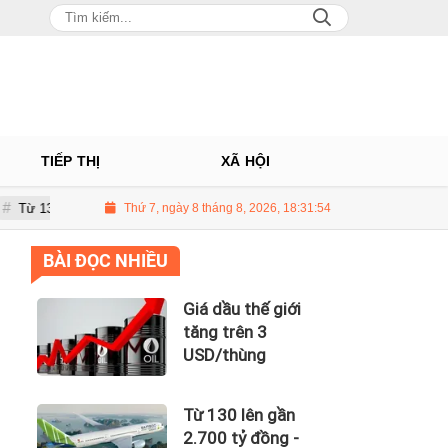
TIẾP THỊ
XÃ HỘI
ên gần 2.700 tỷ đồng - năng lực tài chính của Bamboo Airways nhìn từ côn
Thứ 7, ngày 8 tháng 8, 2026, 18:31:55
BÀI ĐỌC NHIỀU
Giá dầu thế giới
tăng trên 3
USD/thùng
Từ 130 lên gần
2.700 tỷ đồng -