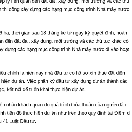
áp lý liên quan đến đất đai, xây dựng, môi trường và các thủ
nh thi công xây dựng các hạng mục công trình Nhà máy nước
6 ha, thời gian sau 18 tháng kể từ ngày ký quyết định, hoàn
uan đến đất đai, xây dựng, môi trường và các thủ tục khác có
xây dựng các hạng mục công trình Nhà máy nước đi vào hoạt
ều chỉnh là hiện nay nhà đầu tư có hồ sơ xin thuê đất diện
c hiện dự án. Việc phân kỳ đầu tư xây dựng dự án thành các
ạc, kết nối để triển khai thực hiện dự án.
ên nhân khách quan do quá trình thỏa thuận của người dân
ỉnh tiến độ thực hiện dự án như trên theo quy định tại Điểm d
 41 Luật Đầu tư.