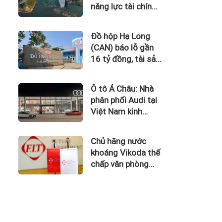
năng lực tài chính
của Bamboo
Airways nhìn từ
Đồ hộp Hạ Long
công nợ với ACV
(CAN) báo lỗ gần
16 tỷ đồng, tài sản
giảm gần 120 tỷ
sau nửa năm
Ô tô Á Châu: Nhà
phân phối Audi tại
Việt Nam kinh
doanh thua lỗ
Chủ hãng nước
khoáng Vikoda thế
chấp văn phòng
giữa lúc nợ vay
phình to, kinh
doanh thua lỗ