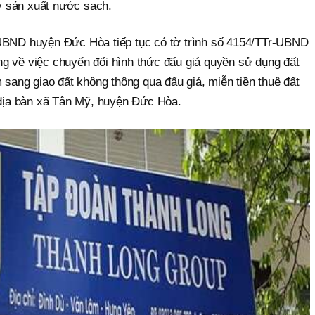
y sản xuất nước sạch.
 UBND huyện Đức Hòa tiếp tục có tờ trình số 4154/TTr-UBND
g về việc chuyển đổi hình thức đấu giá quyền sử dụng đất
m sang giao đất không thông qua đấu giá, miễn tiền thuê đất
n địa bàn xã Tân Mỹ, huyện Đức Hòa.